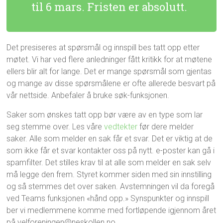
til 6 mars. Fristen er absolutt.
Det presiseres at spørsmål og innspill bes tatt opp etter
møtet. Vi har ved flere anledninger fått kritikk for at møtene
ellers blir alt for lange. Det er mange spørsmål som gjentas
og mange av disse spørsmålene er ofte allerede besvart på
vår nettside. Anbefaler å bruke søk-funksjonen.
Saker som ønskes tatt opp bør være av en type som lar
seg stemme over. Les våre
vedtekter
før dere melder
saker. Alle som melder en sak får et svar. Det er viktig at de
som ikke får et svar kontakter oss på nytt. e-poster kan gå i
spamfilter. Det stilles krav til at alle som melder en sak selv
må legge den frem. Styret kommer siden med sin innstilling
og så stemmes det over saken. Avstemningen vil da foregå
ved Teams funksjonen «hånd opp.» Synspunkter og innspill
ber vi medlemmene komme med fortløpende igjennom året
på velforeningen@neskollen.no