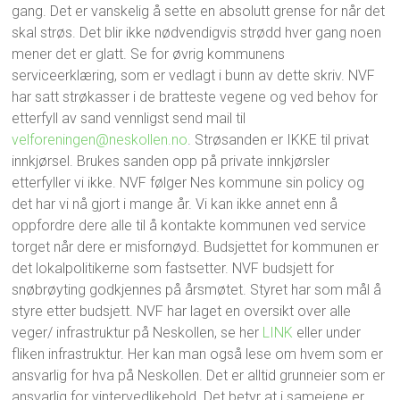
gang. Det er vanskelig å sette en absolutt grense for når det
skal strøs. Det blir ikke nødvendigvis strødd hver gang noen
mener det er glatt. Se for øvrig kommunens
serviceerklæring, som er vedlagt i bunn av dette skriv. NVF
har satt strøkasser i de bratteste vegene og ved behov for
etterfyll av sand vennligst send mail til
velforeningen@neskollen.no
. Strøsanden er IKKE til privat
innkjørsel. Brukes sanden opp på private innkjørsler
etterfyller vi ikke. NVF følger Nes kommune sin policy og
det har vi nå gjort i mange år. Vi kan ikke annet enn å
oppfordre dere alle til å kontakte kommunen ved service
torget når dere er misfornøyd. Budsjettet for kommunen er
det lokalpolitikerne som fastsetter. NVF budsjett for
snøbrøyting godkjennes på årsmøtet. Styret har som mål å
styre etter budsjett. NVF har laget en oversikt over alle
veger/ infrastruktur på Neskollen, se her
LINK
eller under
fliken infrastruktur. Her kan man også lese om hvem som er
ansvarlig for hva på Neskollen. Det er alltid grunneier som er
ansvarlig for vintervedlikehold. Det betyr at i sameiene er