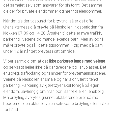
det sameiet selv som ansvarer for sin tomt. Det samme
gjelder for private eiendommer og næringseiendommer.
Når det gjelder tidspunkt for brøyting, så er det ofte
uhensiktsmessig å brøyte på Neskollen i tidsperioden fra
klokken 07-09 og 14-20. Årsaken til dette er mye trafikk,
parkering i vegene og mange lekende barn. Men av og til
må vi brøyte også i dette tidsrommet. Følg med på barn
under 12 år når det brøytes i ditt område.
Vi ber samtidig om at det
ikke parkeres langs med veiene
og selvsagt heller ikke på gangvegene og i snuplasser. Det
er ulovlig, trafikkfarlig og til hinder for brøytemannskapene.
Veiene på Neskollen er smale og har aldri vært tiltenkt
parkering. Parkering av kjøretøyer skal foregå på egen
eiendom, uavhengig om man bor i sameie eller i enebolig.
Må brøyting avbrytes grunnet blokkerende biler så må
beboerne i den aktuelle veien selv koste brøyting eller måke
for hånd.