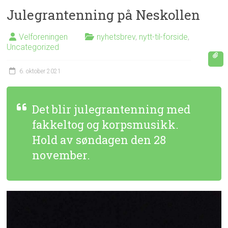
Julegrantenning på Neskollen
Velforeningen
nyhetsbrev
,
nytt-til-forside
,
Uncategorized
6. oktober 2021
Det blir julegrantenning med
fakkeltog og korpsmusikk.
Hold av søndagen den 28
november.