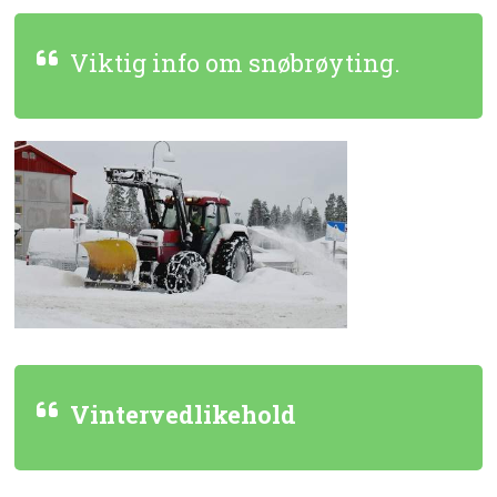
Viktig info om snøbrøyting.
Vintervedlikehold