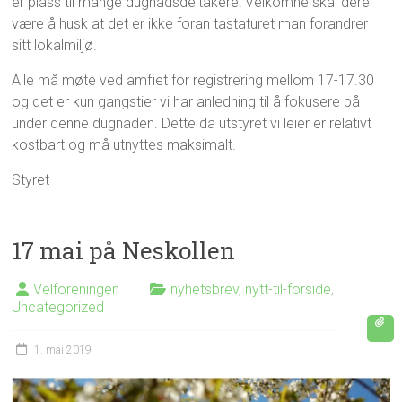
er plass til mange dugnadsdeltakere! Velkomne skal dere
være å husk at det er ikke foran tastaturet man forandrer
sitt lokalmiljø.
Alle må møte ved amfiet for registrering mellom 17-17.30
og det er kun gangstier vi har anledning til å fokusere på
under denne dugnaden. Dette da utstyret vi leier er relativt
kostbart og må utnyttes maksimalt.
Styret
17 mai på Neskollen
Velforeningen
nyhetsbrev
,
nytt-til-forside
,
Uncategorized
1. mai 2019