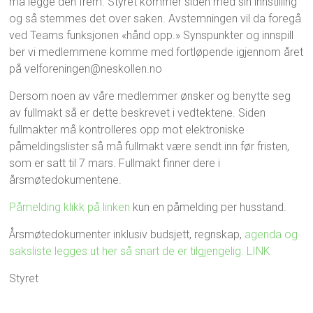
må legge den frem. Styret kommer siden med sin innstilling
og så stemmes det over saken. Avstemningen vil da foregå
ved Teams funksjonen «hånd opp.» Synspunkter og innspill
ber vi medlemmene komme med fortløpende igjennom året
på velforeningen@neskollen.no
Dersom noen av våre medlemmer ønsker og benytte seg
av fullmakt så er dette beskrevet i vedtektene. Siden
fullmakter må kontrolleres opp mot elektroniske
påmeldingslister så må fullmakt være sendt inn før fristen,
som er satt til 7 mars. Fullmakt finner dere i
årsmøtedokumentene.
Påmelding klikk på linken
kun en påmelding per husstand.
Årsmøtedokumenter inklusiv budsjett, regnskap,
agenda og
saksliste legges ut her så snart de er tilgjengelig. LINK
Styret