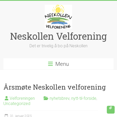
Skip
to
content
Neskollen Velforening
Det er trivelig å bo på Neskollen
Menu
Årsmøte Neskollen velforening
Velforeningen
nyhetsbrev
,
nytt-til-forside
,
Uncategorized
31. januar 2025