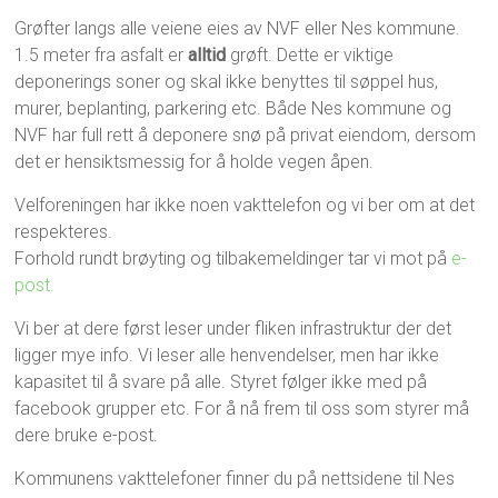
Grøfter langs alle veiene eies av NVF eller Nes kommune.
1.5 meter fra asfalt er
alltid
grøft. Dette er viktige
deponerings soner og skal ikke benyttes til søppel hus,
murer, beplanting, parkering etc. Både Nes kommune og
NVF har full rett å deponere snø på privat eiendom, dersom
det er hensiktsmessig for å holde vegen åpen.
Velforeningen har ikke noen vakttelefon og vi ber om at det
respekteres.
Forhold rundt brøyting og tilbakemeldinger tar vi mot på
e-
post.
Vi ber at dere først leser under fliken infrastruktur der det
ligger mye info. Vi leser alle henvendelser, men har ikke
kapasitet til å svare på alle. Styret følger ikke med på
facebook grupper etc. For å nå frem til oss som styrer må
dere bruke e-post.
Kommunens vakttelefoner finner du på nettsidene til Nes