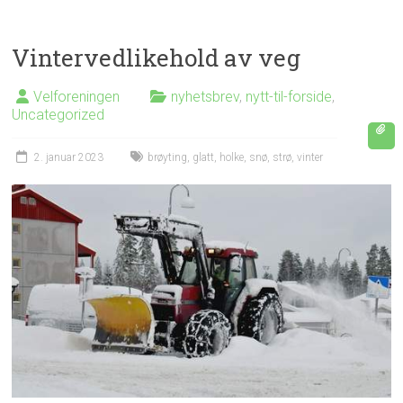
Vintervedlikehold av veg
Velforeningen
nyhetsbrev
,
nytt-til-forside
,
Uncategorized
2. januar 2023
brøyting
,
glatt
,
holke
,
snø
,
strø
,
vinter