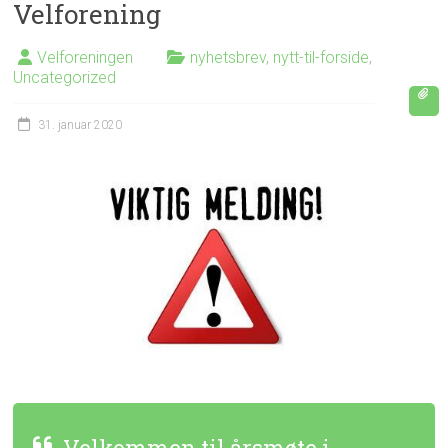
Velforening
Velforeningen
nyhetsbrev
,
nytt-til-forside
,
Uncategorized
31. januar 2020
Velkommen til årsmøte i