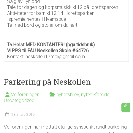
Salg av Lynlodd
Tale for dagen og korpsmusikk kl 12 på Idrettsparken
Aktiviteter for barn kl 12-14 i Idrettsparken
Ispremie hentes i Hvamsbua
Ta med bord og stoler om du har!
Ta Helst MED KONTANTER! (pga tidsbruk)
VIPPS til FAU Neskollen Skole #64726
Kontakt: neskollen17mai@gmail.com
Parkering på Neskollen
Velforeningen
nyhetsbrev
,
nytt-til-forside
,
Uncategorized
13. mars 2019
Velforeningen har mottatt utallige synspunkt rundt parkering