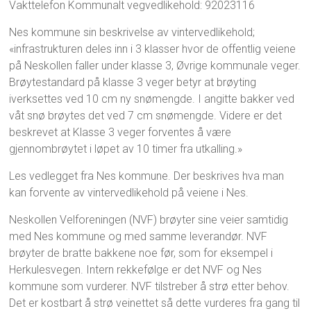
Vakttelefon Kommunalt vegvedlikehold: 92023116
Nes kommune sin beskrivelse av vintervedlikehold;
«infrastrukturen deles inn i 3 klasser hvor de offentlig veiene
på Neskollen faller under klasse 3, Øvrige kommunale veger.
Brøytestandard på klasse 3 veger betyr at brøyting
iverksettes ved 10 cm ny snømengde. I angitte bakker ved
våt snø brøytes det ved 7 cm snømengde. Videre er det
beskrevet at Klasse 3 veger forventes å være
gjennombrøytet i løpet av 10 timer fra utkalling.»
Les vedlegget fra Nes kommune. Der beskrives hva man
kan forvente av vintervedlikehold på veiene i Nes.
Neskollen Velforeningen (NVF) brøyter sine veier samtidig
med Nes kommune og med samme leverandør. NVF
brøyter de bratte bakkene noe før, som for eksempel i
Herkulesvegen. Intern rekkefølge er det NVF og Nes
kommune som vurderer. NVF tilstreber å strø etter behov.
Det er kostbart å strø veinettet så dette vurderes fra gang til