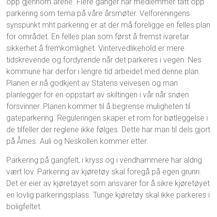
opp gjennom årene. Flere ganger har medlemmer tatt opp
parkering som tema på våre årsmøter. Velforeningens
synspunkt mht parkering er at der må foreligge en felles plan
for området. En felles plan som først å fremst ivaretar
sikkerhet å fremkomlighet. Vintervedlikehold er mere
tidskrevende og fordyrende når det parkeres i vegen. Nes
kommune har derfor i lengre tid arbeidet med denne plan.
Planen er nå godkjent av Statens veivesen og man
planlegger for en oppstart av skiltingen i vår når snøen
forsvinner. Planen kommer til å begrense muligheten til
gateparkering. Reguleringen skaper et rom for bøtleggelse i
de tilfeller der reglene ikke følges. Dette har man til dels gjort
på Årnes. Auli og Neskollen kommer etter.
Parkering på gangfelt, i kryss og i vendhammere har aldrig
vært lov. Parkering av kjøretøy skal foregå på egen grunn.
Det er eier av kjøretøyet som ansvarer for å sikre kjøretøyet
en lovlig parkeringsplass. Tunge kjøretøy skal ikke parkeres i
boligfeltet.