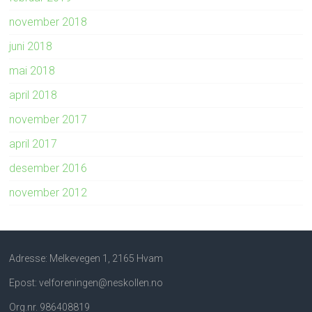
november 2018
juni 2018
mai 2018
april 2018
november 2017
april 2017
desember 2016
november 2012
Adresse: Melkevegen 1, 2165 Hvam
Epost: velforeningen@neskollen.no
Org.nr. 986408819