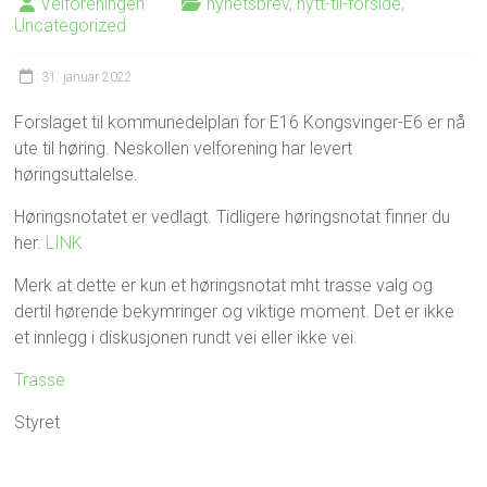
Velforeningen
nyhetsbrev
,
nytt-til-forside
,
Uncategorized
31. januar 2022
Forslaget til kommunedelplan for E16 Kongsvinger-E6 er nå
ute til høring. Neskollen velforening har levert
høringsuttalelse.
Høringsnotatet er vedlagt. Tidligere høringsnotat finner du
her.
LINK
Merk at dette er kun et høringsnotat mht trasse valg og
dertil hørende bekymringer og viktige moment. Det er ikke
et innlegg i diskusjonen rundt vei eller ikke vei.
Trasse
Styret