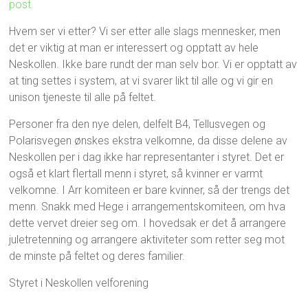
post.
Hvem ser vi etter? Vi ser etter alle slags mennesker, men
det er viktig at man er interessert og opptatt av hele
Neskollen. Ikke bare rundt der man selv bor. Vi er opptatt av
at ting settes i system, at vi svarer likt til alle og vi gir en
unison tjeneste til alle på feltet.
Personer fra den nye delen, delfelt B4, Tellusvegen og
Polarisvegen ønskes ekstra velkomne, da disse delene av
Neskollen per i dag ikke har representanter i styret. Det er
også et klart flertall menn i styret, så kvinner er varmt
velkomne. I Arr komiteen er bare kvinner, så der trengs det
menn. Snakk med Hege i arrangementskomiteen, om hva
dette vervet dreier seg om. I hovedsak er det å arrangere
juletretenning og arrangere aktiviteter som retter seg mot
de minste på feltet og deres familier.
Styret i Neskollen velforening