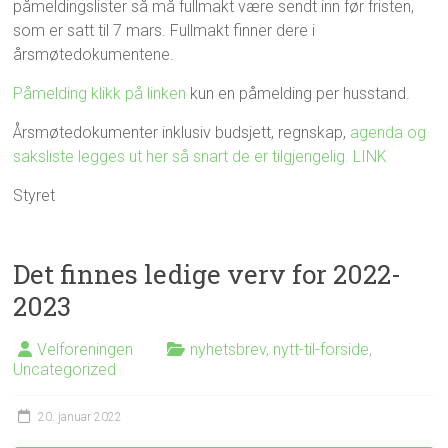
påmeldingslister så må fullmakt være sendt inn før fristen,
som er satt til 7 mars. Fullmakt finner dere i
årsmøtedokumentene.
Påmelding klikk på linken
kun en påmelding per husstand.
Årsmøtedokumenter inklusiv budsjett, regnskap,
agenda og
saksliste legges ut her så snart de er tilgjengelig. LINK
Styret
Det finnes ledige verv for 2022-
2023
Velforeningen
nyhetsbrev
,
nytt-til-forside
,
Uncategorized
20. januar 2022