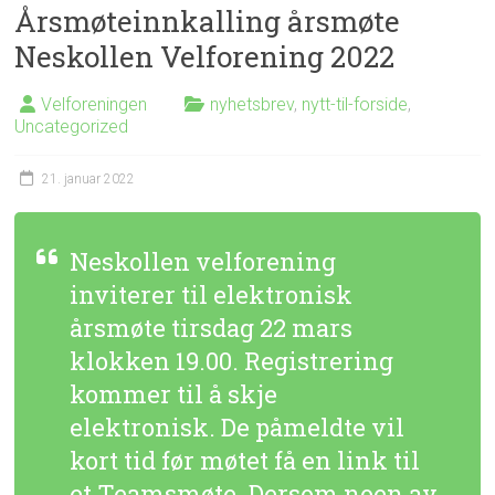
Årsmøteinnkalling årsmøte
Neskollen Velforening 2022
Velforeningen
nyhetsbrev
,
nytt-til-forside
,
Uncategorized
21. januar 2022
Neskollen velforening
inviterer til elektronisk
årsmøte tirsdag 22 mars
klokken 19.00. Registrering
kommer til å skje
elektronisk. De påmeldte vil
kort tid før møtet få en link til
et Teamsmøte. Dersom noen av