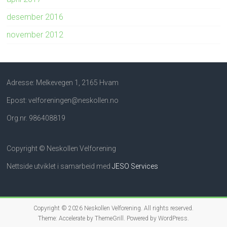
desember 2016
november 2012
Adresse: Melkevegen 1, 2165 Hvam
Epost: velforeningen@neskollen.no
Org.nr. 986408819
Copyright © Neskollen Velforening
Nettside utviklet i samarbeid med
JESO Services
Copyright © 2026
Neskollen Velforening
. All rights reserved.
Theme:
Accelerate
by ThemeGrill. Powered by
WordPress
.