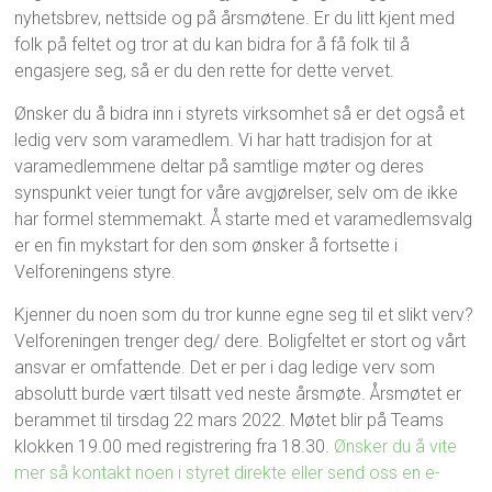
nyhetsbrev, nettside og på årsmøtene. Er du litt kjent med
folk på feltet og tror at du kan bidra for å få folk til å
engasjere seg, så er du den rette for dette vervet.
Ønsker du å bidra inn i styrets virksomhet så er det også et
ledig verv som varamedlem. Vi har hatt tradisjon for at
varamedlemmene deltar på samtlige møter og deres
synspunkt veier tungt for våre avgjørelser, selv om de ikke
har formel stemmemakt. Å starte med et varamedlemsvalg
er en fin mykstart for den som ønsker å fortsette i
Velforeningens styre.
Kjenner du noen som du tror kunne egne seg til et slikt verv?
Velforeningen trenger deg/ dere. Boligfeltet er stort og vårt
ansvar er omfattende. Det er per i dag ledige verv som
absolutt burde vært tilsatt ved neste årsmøte. Årsmøtet er
berammet til tirsdag 22 mars 2022. Møtet blir på Teams
klokken 19.00 med registrering fra 18.30.
Ønsker du å vite
mer så kontakt noen i styret direkte eller send oss en e-