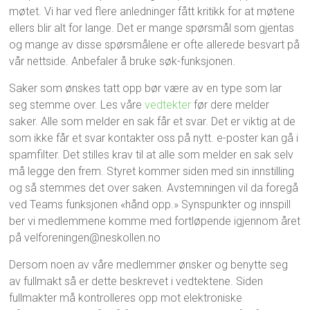
møtet. Vi har ved flere anledninger fått kritikk for at møtene
ellers blir alt for lange. Det er mange spørsmål som gjentas
og mange av disse spørsmålene er ofte allerede besvart på
vår nettside. Anbefaler å bruke søk-funksjonen.
Saker som ønskes tatt opp bør være av en type som lar
seg stemme over. Les våre
vedtekter
før dere melder
saker. Alle som melder en sak får et svar. Det er viktig at de
som ikke får et svar kontakter oss på nytt. e-poster kan gå i
spamfilter. Det stilles krav til at alle som melder en sak selv
må legge den frem. Styret kommer siden med sin innstilling
og så stemmes det over saken. Avstemningen vil da foregå
ved Teams funksjonen «hånd opp.» Synspunkter og innspill
ber vi medlemmene komme med fortløpende igjennom året
på velforeningen@neskollen.no
Dersom noen av våre medlemmer ønsker og benytte seg
av fullmakt så er dette beskrevet i vedtektene. Siden
fullmakter må kontrolleres opp mot elektroniske