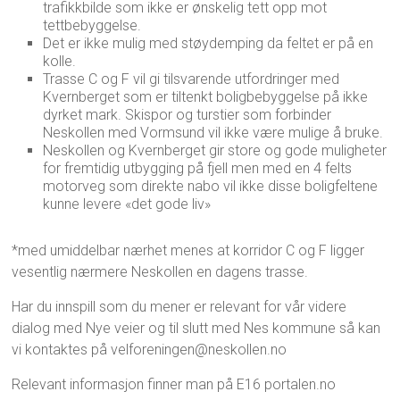
trafikkbilde som ikke er ønskelig tett opp mot
tettbebyggelse.
Det er ikke mulig med støydemping da feltet er på en
kolle.
Trasse C og F vil gi tilsvarende utfordringer med
Kvernberget som er tiltenkt boligbebyggelse på ikke
dyrket mark. Skispor og turstier som forbinder
Neskollen med Vormsund vil ikke være mulige å bruke.
Neskollen og Kvernberget gir store og gode muligheter
for fremtidig utbygging på fjell men med en 4 felts
motorveg som direkte nabo vil ikke disse boligfeltene
kunne levere «det gode liv»
*med umiddelbar nærhet menes at korridor C og F ligger
vesentlig nærmere Neskollen en dagens trasse.
Har du innspill som du mener er relevant for vår videre
dialog med Nye veier og til slutt med Nes kommune så kan
vi kontaktes på velforeningen@neskollen.no
Relevant informasjon finner man på E16 portalen.no