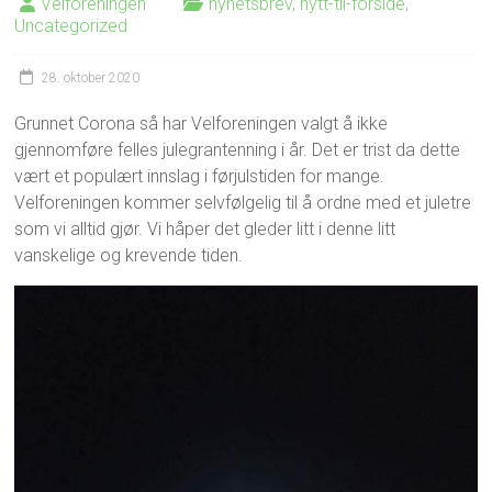
Velforeningen
nyhetsbrev
,
nytt-til-forside
,
Uncategorized
28. oktober 2020
Grunnet Corona så har Velforeningen valgt å ikke
gjennomføre felles julegrantenning i år. Det er trist da dette
vært et populært innslag i førjulstiden for mange.
Velforeningen kommer selvfølgelig til å ordne med et juletre
som vi alltid gjør. Vi håper det gleder litt i denne litt
vanskelige og krevende tiden.