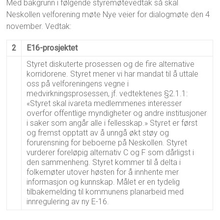
Med bakgrunn i følgende styremøtevedtak så skal
Neskollen velforening møte Nye veier for dialogmøte den 4
november. Vedtak:
2
E16-prosjektet
Styret diskuterte prosessen og de fire alternative
korridorene. Styret mener vi har mandat til å uttale
oss på velforeningens vegne i
medvirkningsprosessen, jf. vedtektenes §2.1.1:
«Styret skal ivareta medlemmenes interesser
overfor offentlige myndigheter og andre institusjoner
i saker som angår alle i fellesskap.» Styret er først
og fremst opptatt av å unngå økt støy og
forurensning for beboerne på Neskollen. Styret
vurderer foreløpig alternativ C og F som dårligst i
den sammenheng. Styret kommer til å delta i
folkemøter utover høsten for å innhente mer
informasjon og kunnskap. Målet er en tydelig
tilbakemelding til kommunens planarbeid med
innregulering av ny E-16.