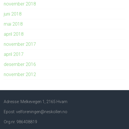
november 2018
juni 2018
mai 2018
april 2018
november 2017
april 2017
desember 2016
november 2012
Adresse: Melkevegen 1, 2165 Hvam
Epost: velforeningen@neskollen.no
Org.nr. 986408819