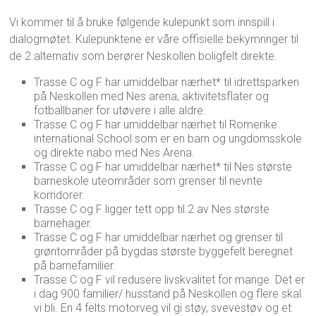
Vi kommer til å bruke følgende kulepunkt som innspill i
dialogmøtet. Kulepunktene er våre offisielle bekymringer til
de 2 alternativ som berører Neskollen boligfelt direkte.
Trasse C og F har umiddelbar nærhet* til idrettsparken
på Neskollen med Nes arena, aktivitetsflater og
fotballbaner for utøvere i alle aldre.
Trasse C og F har umiddelbar nærhet til Romerike
international School som er en barn og ungdomsskole
og direkte nabo med Nes Arena.
Trasse C og F har umiddelbar nærhet* til Nes største
barneskole uteområder som grenser til nevnte
korridorer.
Trasse C og F ligger tett opp til 2 av Nes største
barnehager.
Trasse C og F har umiddelbar nærhet og grenser til
grøntområder på bygdas største byggefelt beregnet
på barnefamilier.
Trasse C og F vil redusere livskvalitet for mange. Det er
i dag 900 familier/ husstand på Neskollen og flere skal
vi bli. En 4 felts motorveg vil gi støy, svevestøv og et