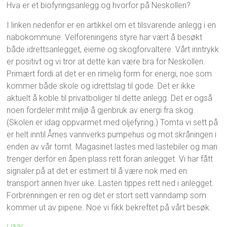
Hva er et biofyringsanlegg og hvorfor på Neskollen?
I linken nedenfor er en artikkel om et tilsvarende anlegg i en
nabokommune. Velforeningens styre har vært å besøkt
både idrettsanlegget, eierne og skogforvaltere. Vårt inntrykk
er positivt og vi tror at dette kan være bra for Neskollen.
Primært fordi at det er en rimelig form for energi, noe som
kommer både skole og idrettslag til gode. Det er ikke
aktuelt å koble til privatboliger til dette anlegg. Det er også
noen fordeler mht miljø å gjenbruk av energi fra skog.
(Skolen er idag oppvarmet med oljefyring.) Tomta vi sett på
er helt inntil Årnes vannverks pumpehus og mot skråningen i
enden av vår tomt. Magasinet lastes med lastebiler og man
trenger derfor en åpen plass rett foran anlegget. Vi har fått
signaler på at det er estimert til å være nok med en
transport annen hver uke. Lasten tippes rett ned i anlegget.
Forbrenningen er ren og det er stort sett vanndamp som
kommer ut av pipene. Noe vi fikk bekreftet på vårt besøk.