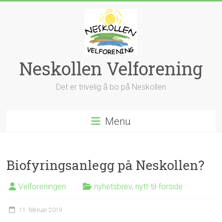
Skip
to
content
Neskollen Velforening
Det er trivelig å bo på Neskollen
Menu
Biofyringsanlegg på Neskollen?
Velforeningen
nyhetsbrev
,
nytt-til-forside
11. februar 2019