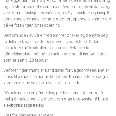
må legge den frem. Styret kommer siden med sin innstilling
og så stemmes det over saken. Avstemningen vil da foregå
ved Teams funksjonen «hånd opp.» Synspunkter og innspill
ber vi medlemmene komme med fortløpende igjennom året
på velforeningen@neskollen.no
Dersom noen av våre medlemmer ønsker og benytte seg
av fullmakt, så er dette beskrevet i vedtektene. Siden
fullmakter må kontrolleres opp mot elektroniske
påmeldingslister så må fullmakt være sendt inn før fristen,
som er satt til 28 februar.
Velforeningen mangler kandidater for valgkomiteen. Det er
plass til 3 medlemmer av komiteen. Kunne du tenke deg å
være en del av valgkomiteen så ta kontakt.
Påmelding kun en påmelding per husstand. Det er også
mulig å melde seg via e-post om man ikke ønsker å bruke
elektronisk registrering
Frist for påmelding er utløpt.