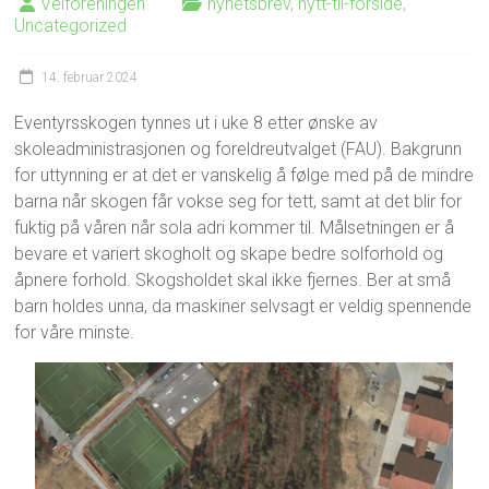
Velforeningen
nyhetsbrev
,
nytt-til-forside
,
Uncategorized
14. februar 2024
Eventyrsskogen tynnes ut i uke 8 etter ønske av
skoleadministrasjonen og foreldreutvalget (FAU). Bakgrunn
for uttynning er at det er vanskelig å følge med på de mindre
barna når skogen får vokse seg for tett, samt at det blir for
fuktig på våren når sola adri kommer til. Målsetningen er å
bevare et variert skogholt og skape bedre solforhold og
åpnere forhold. Skogsholdet skal ikke fjernes. Ber at små
barn holdes unna, da maskiner selvsagt er veldig spennende
for våre minste.