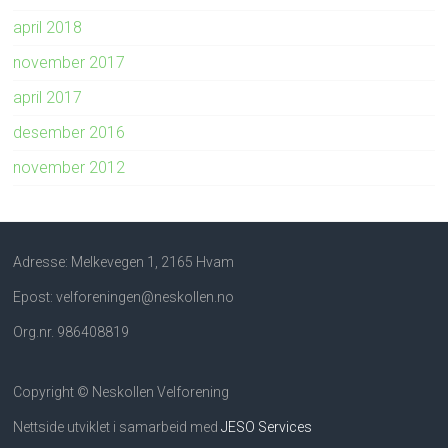
april 2018
november 2017
april 2017
desember 2016
november 2012
Adresse: Melkevegen 1, 2165 Hvam
Epost: velforeningen@neskollen.no
Org.nr. 986408819
Copyright © Neskollen Velforening
Nettside utviklet i samarbeid med
JESO Services