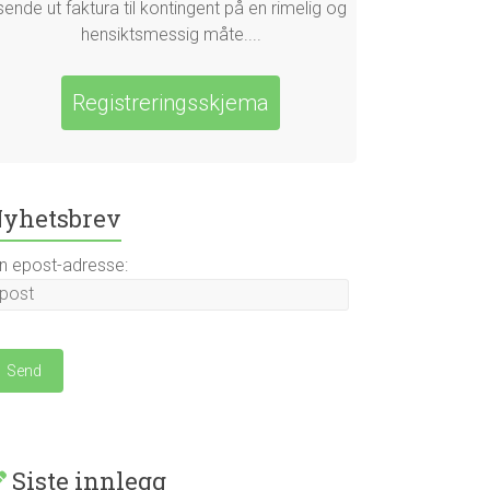
sende ut faktura til kontingent på en rimelig og
hensiktsmessig måte....
Registreringsskjema
yhetsbrev
in epost-adresse:
Siste innlegg