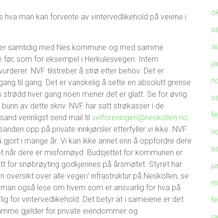
o
hva man kan forvente av vintervedlikehold på veiene i
s
a
 veier samtidig med Nes kommune og med samme
 før, som for eksempel i Herkulesvegen. Intern
j
erer. NVF tilstreber å strø etter behov. Det er
n
gang til gang. Det er vanskelig å sette en absolutt grense
is strødd hver gang noen mener det er glatt. Se for øvrig
s
unn av dette skriv. NVF har satt strøkasser i de
f
sand vennligst send mail til
velforeningen@neskollen.no
.
sanden opp på private innkjørsler etterfyller vi ikke. NVF
n
 gjort i mange år. Vi kan ikke annet enn å oppfordre dere
s
et når dere er misfornøyd. Budsjettet for kommunen er
ett for snøbrøyting godkjennes på årsmøtet. Styret har
ju
n oversikt over alle veger/ infrastruktur på Neskollen, se
m
kan man også lese om hvem som er ansvarlig for hva på
lig for vintervedlikehold. Det betyr at i sameiene er det
f
samme gjelder for private eiendommer og
j