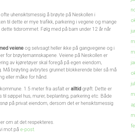
n
et ofte uhensiktsmessig å brøyte på Neskollen i
o
en til dette er mye trafikk, parkering i vegene og mange
i dette tidsrommet. Følg med på barn under 12 år når
ju
m
 med veiene
og selvsagt heller ikke på gangvegene og i
m
 hinder for brøytemannskapene. Veiene på Neskollen er
kering av kjøretøyer skal foregå på egen eiendom,
j
g. Må brøyting avbrytes grunnet blokkerende biler så må
o
ng eller måke for hånd.
ju
s kommune. 1.5 meter fra asfalt er
alltid
grøft. Dette er
m
 til søppel hus, murer, beplanting, parkering etc. Både
snø på privat eiendom, dersom det er hensiktsmessig
ap
m
ber om at det respekteres.
f
 vi mot på
e-post.