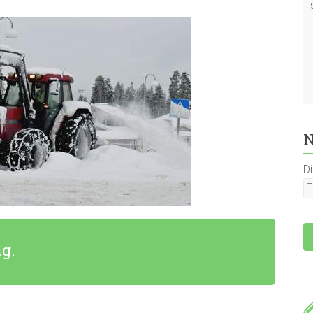
N
D
g.