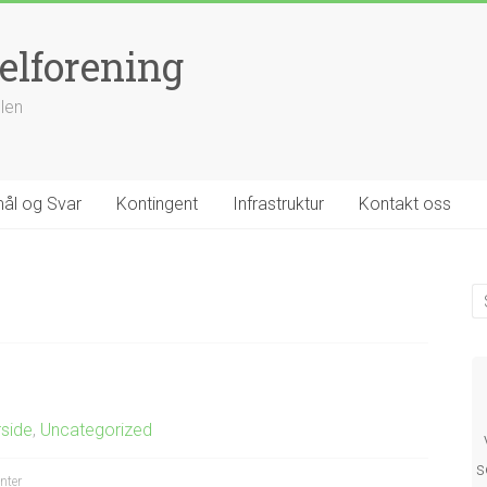
elforening
llen
ål og Svar
Kontingent
Infrastruktur
Kontakt oss
rside
,
Uncategorized
s
inter