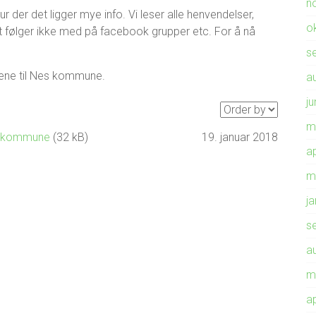
n
tur der det ligger mye info. Vi leser alle henvendelser,
o
ret følger ikke med på facebook grupper etc. For å nå
s
dene til Nes kommune.
a
ju
m
es-kommune
(32 kB)
19. januar 2018
ap
m
j
s
a
m
ap