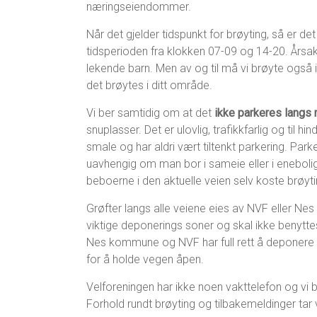
næringseiendommer.
Når det gjelder tidspunkt for brøyting, så er d
tidsperioden fra klokken 07-09 og 14-20. Årsak
lekende barn. Men av og til må vi brøyte også 
det brøytes i ditt område.
Vi ber samtidig om at det
ikke parkeres langs
snuplasser. Det er ulovlig, trafikkfarlig og til
smale og har aldri vært tiltenkt parkering. Par
uavhengig om man bor i sameie eller i eneboli
beboerne i den aktuelle veien selv koste brøyti
Grøfter langs alle veiene eies av NVF eller Ne
viktige deponerings soner og skal ikke benyttes
Nes kommune og NVF har full rett å deponere 
for å holde vegen åpen.
Velforeningen har ikke noen vakttelefon og vi 
Forhold rundt brøyting og tilbakemeldinger tar