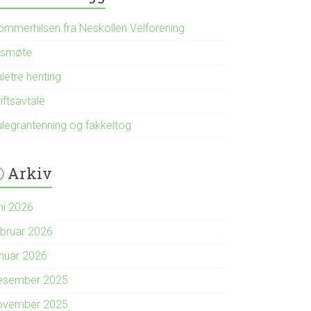
ommerhilsen fra Neskollen Velforening
rsmøte
letre henting
iftsavtale
ulegrantenning og fakkeltog
Arkiv
ni 2026
ebruar 2026
anuar 2026
esember 2025
ovember 2025