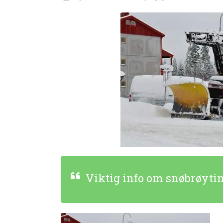
Viktig info om snøbrøytin