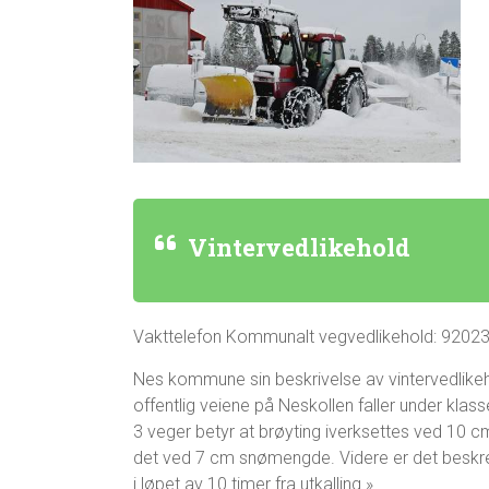
Vintervedlikehold
Vakttelefon Kommunalt vegvedlikehold: 9202
Nes kommune sin beskrivelse av vintervedlikehol
offentlig veiene på Neskollen faller under kla
3 veger betyr at brøyting iverksettes ved 10 
det ved 7 cm snømengde. Videre er det beskr
i løpet av 10 timer fra utkalling.»