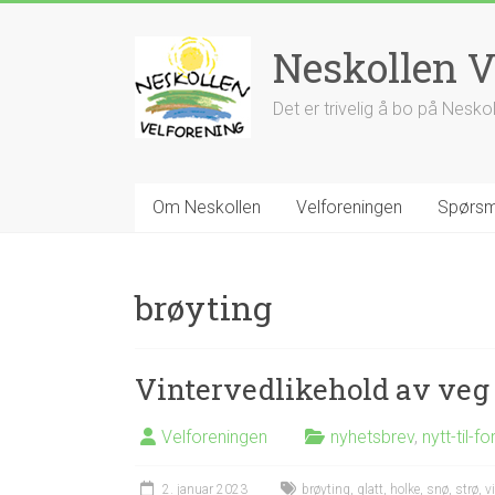
Skip
to
Neskollen V
content
Det er trivelig å bo på Nesko
Om Neskollen
Velforeningen
Spørsm
brøyting
Vintervedlikehold av veg
Velforeningen
nyhetsbrev
,
nytt-til-fo
2. januar 2023
brøyting
,
glatt
,
holke
,
snø
,
strø
,
v