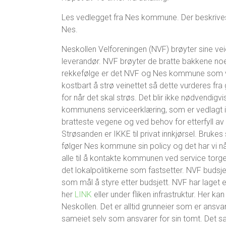
Les vedlegget fra Nes kommune. Der beskrives 
Nes.
Neskollen Velforeningen (NVF) brøyter sine
leverandør. NVF brøyter de bratte bakkene noe
rekkefølge er det NVF og Nes kommune som vurd
kostbart å strø veinettet så dette vurderes fra 
for når det skal strøs. Det blir ikke nødvendigv
kommunens serviceerklæring, som er vedlagt i b
bratteste vegene og ved behov for etterfyll av 
Strøsanden er IKKE til privat innkjørsel. Brukes 
følger Nes kommune sin policy og det har vi nå
alle til å kontakte kommunen ved service torg
det lokalpolitikerne som fastsetter. NVF budsj
som mål å styre etter budsjett. NVF har laget e
her
LINK
eller under fliken infrastruktur. Her 
Neskollen. Det er alltid grunneier som er ansvar
sameiet selv som ansvarer for sin tomt. Det 