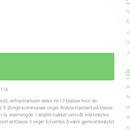
S
Å
Ju
Dr
J
ju
3116
f
d; «infrastrukturen deles inn i 3 klasser hvor de
j
sse 3, Øvrige kommunale veger. Brøytestandard på klasse
cm ny snømengde. I angitte bakker ved våt snø brøytes
d
evet at Klasse 3 veger forventes å være gjennombrøytet
n