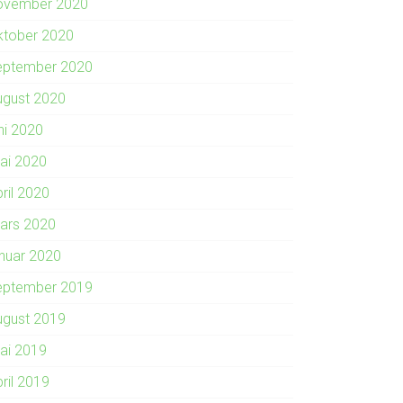
ovember 2020
ktober 2020
eptember 2020
ugust 2020
ni 2020
ai 2020
ril 2020
ars 2020
anuar 2020
eptember 2019
ugust 2019
ai 2019
ril 2019