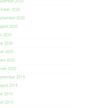
ovember 2020
ktober 2020
eptember 2020
ugust 2020
ni 2020
ai 2020
ril 2020
ars 2020
anuar 2020
eptember 2019
ugust 2019
ai 2019
ril 2019