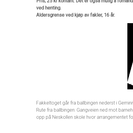
Pris; 25 kr kontant. Det er også mulig å forhån
ved henting.
Aldersgrense ved kjøp av fakler, 16 år.
Fakkeltoget går fra ballbingen nederst i Gemin
Rute fra ballbingen: Gangveien ned mot barneha
opp på Neskollen skole hvor arrangementet for