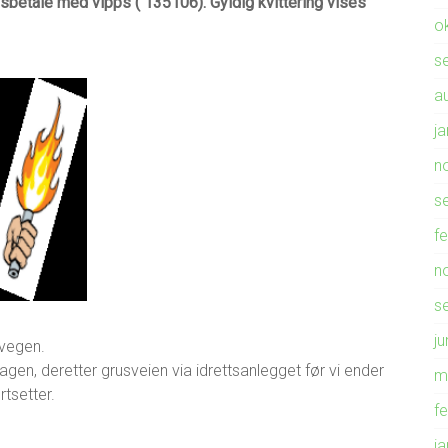
dsbetale med vipps ( 135106). Gyldig kvittering vises
o
s
a
j
n
s
f
n
s
ju
ivegen.
gen, deretter grusveien via idrettsanlegget før vi ender
m
tsetter.
f
j