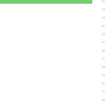
n
o
s
a
ju
m
ap
m
j
s
a
m
ap