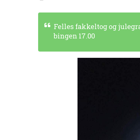
Felles fakkeltog og juleg
bingen 17.00