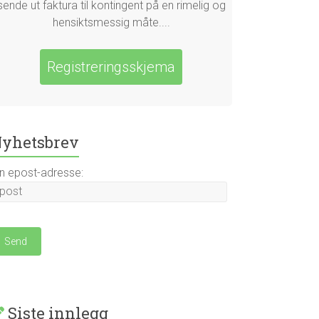
sende ut faktura til kontingent på en rimelig og
hensiktsmessig måte....
Registreringsskjema
yhetsbrev
in epost-adresse:
Siste innlegg