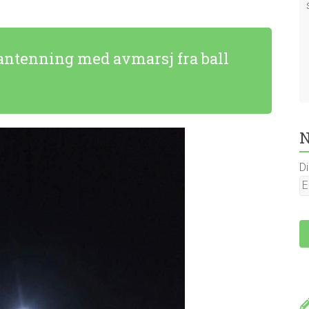
rantenning med avmarsj fra ball
N
D