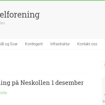
elforening
llen
ål og Svar
Kontingent
Infrastruktur
Kontakt oss
ning på Neskollen 1 desember
rside
s