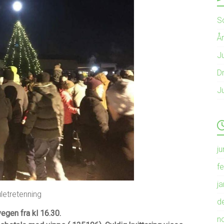
S
Å
Ju
Dr
J
ju
f
j
letretenning
d
egen fra kl 16.30.
n