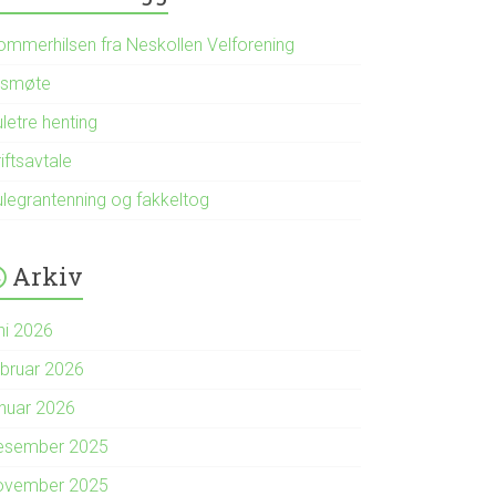
ommerhilsen fra Neskollen Velforening
rsmøte
letre henting
iftsavtale
ulegrantenning og fakkeltog
Arkiv
ni 2026
ebruar 2026
anuar 2026
esember 2025
ovember 2025