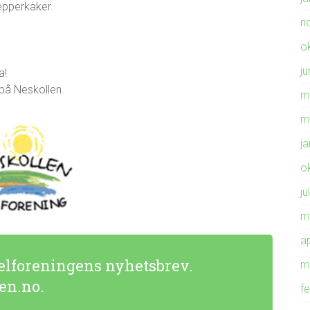
epperkaker.
n
o
ju
a!
 på Neskollen.
m
m
j
o
ju
m
ap
elforeningens nyhetsbrev.
m
len.no.
f