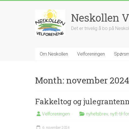
Skip
to
Neskollen V
content
Det er trivelig å bo på Nesko
Om Neskollen
Velforeningen
Spørsm
Month:
november 2024
Fakkeltog og julegranten
Velforeningen
nyhetsbrev
,
nytt-til-fo
6. november 2024