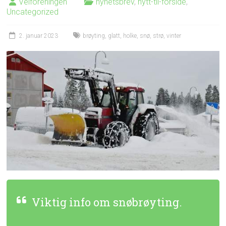
Velforeningen
nyhetsbrev
,
nytt-til-forside
,
Uncategorized
2. januar 2023
brøyting
,
glatt
,
holke
,
snø
,
strø
,
vinter
Viktig info om snøbrøyting.