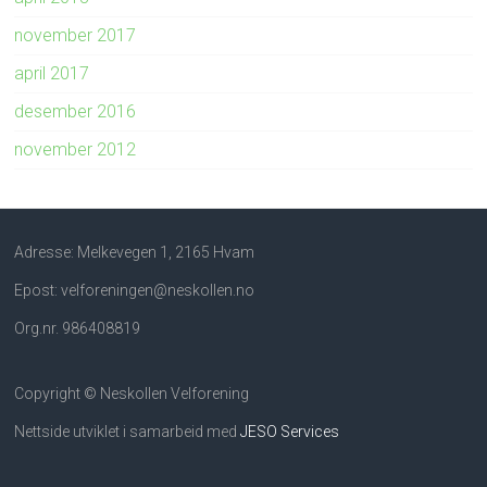
november 2017
april 2017
desember 2016
november 2012
Adresse: Melkevegen 1, 2165 Hvam
Epost: velforeningen@neskollen.no
Org.nr. 986408819
Copyright © Neskollen Velforening
Nettside utviklet i samarbeid med
JESO Services