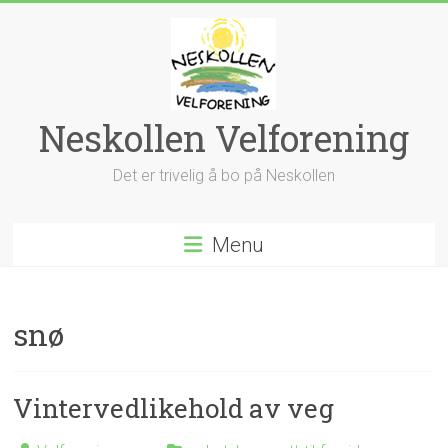
Skip
to
content
Neskollen Velforening
Det er trivelig å bo på Neskollen
Menu
snø
Vintervedlikehold av veg