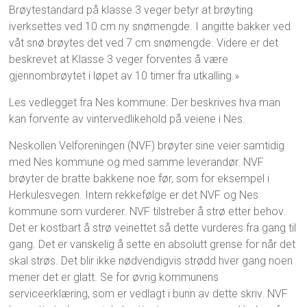
Brøytestandard på klasse 3 veger betyr at brøyting
iverksettes ved 10 cm ny snømengde. I angitte bakker ved
våt snø brøytes det ved 7 cm snømengde. Videre er det
beskrevet at Klasse 3 veger forventes å være
gjennombrøytet i løpet av 10 timer fra utkalling.»
Les vedlegget fra Nes kommune. Der beskrives hva man
kan forvente av vintervedlikehold på veiene i Nes.
Neskollen Velforeningen (NVF) brøyter sine veier samtidig
med Nes kommune og med samme leverandør. NVF
brøyter de bratte bakkene noe før, som for eksempel i
Herkulesvegen. Intern rekkefølge er det NVF og Nes
kommune som vurderer. NVF tilstreber å strø etter behov.
Det er kostbart å strø veinettet så dette vurderes fra gang til
gang. Det er vanskelig å sette en absolutt grense for når det
skal strøs. Det blir ikke nødvendigvis strødd hver gang noen
mener det er glatt. Se for øvrig kommunens
serviceerklæring, som er vedlagt i bunn av dette skriv. NVF