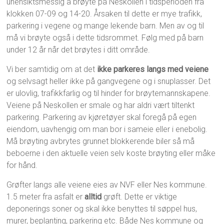
uhensiktsmessig å brøyte på Neskollen i tidsperioden fra
klokken 07-09 og 14-20. Årsaken til dette er mye trafikk,
parkering i vegene og mange lekende barn. Men av og til
må vi brøyte også i dette tidsrommet. Følg med på barn
under 12 år når det brøytes i ditt område.
Vi ber samtidig om at det
ikke parkeres langs med veiene
og selvsagt heller ikke på gangvegene og i snuplasser. Det
er ulovlig, trafikkfarlig og til hinder for brøytemannskapene.
Veiene på Neskollen er smale og har aldri vært tiltenkt
parkering. Parkering av kjøretøyer skal foregå på egen
eiendom, uavhengig om man bor i sameie eller i enebolig.
Må brøyting avbrytes grunnet blokkerende biler så må
beboerne i den aktuelle veien selv koste brøyting eller måke
for hånd.
Grøfter langs alle veiene eies av NVF eller Nes kommune.
1.5 meter fra asfalt er
alltid
grøft. Dette er viktige
deponerings soner og skal ikke benyttes til søppel hus,
murer, beplanting, parkering etc. Både Nes kommune og