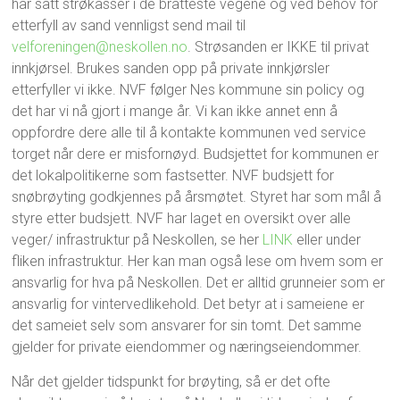
har satt strøkasser i de bratteste vegene og ved behov for
etterfyll av sand vennligst send mail til
velforeningen@neskollen.no
. Strøsanden er IKKE til privat
innkjørsel. Brukes sanden opp på private innkjørsler
etterfyller vi ikke. NVF følger Nes kommune sin policy og
det har vi nå gjort i mange år. Vi kan ikke annet enn å
oppfordre dere alle til å kontakte kommunen ved service
torget når dere er misfornøyd. Budsjettet for kommunen er
det lokalpolitikerne som fastsetter. NVF budsjett for
snøbrøyting godkjennes på årsmøtet. Styret har som mål å
styre etter budsjett. NVF har laget en oversikt over alle
veger/ infrastruktur på Neskollen, se her
LINK
eller under
fliken infrastruktur. Her kan man også lese om hvem som er
ansvarlig for hva på Neskollen. Det er alltid grunneier som er
ansvarlig for vintervedlikehold. Det betyr at i sameiene er
det sameiet selv som ansvarer for sin tomt. Det samme
gjelder for private eiendommer og næringseiendommer.
Når det gjelder tidspunkt for brøyting, så er det ofte