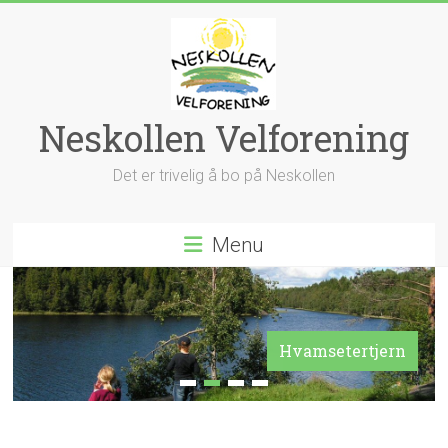
Skip
to
content
Neskollen Velforening
Det er trivelig å bo på Neskollen
Menu
Hvamsetertjern