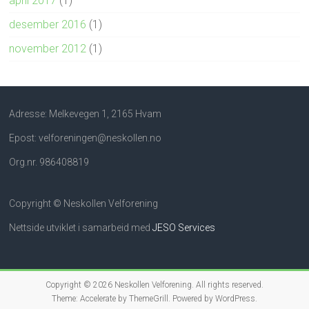
april 2017
(1)
desember 2016
(1)
november 2012
(1)
Adresse: Melkevegen 1, 2165 Hvam
Epost: velforeningen@neskollen.no
Org.nr. 986408819
Copyright © Neskollen Velforening
Nettside utviklet i samarbeid med
JESO Services
Copyright © 2026
Neskollen Velforening
. All rights reserved.
Theme:
Accelerate
by ThemeGrill. Powered by
WordPress
.