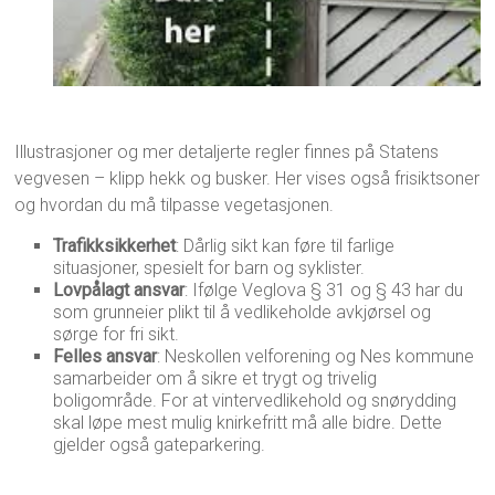
Illustrasjoner og mer detaljerte regler finnes på Statens
vegvesen – klipp hekk og busker. Her vises også frisiktsoner
og hvordan du må tilpasse vegetasjonen.
Trafikksikkerhet
: Dårlig sikt kan føre til farlige
situasjoner, spesielt for barn og syklister.
Lovpålagt ansvar
: Ifølge Veglova § 31 og § 43 har du
som grunneier plikt til å vedlikeholde avkjørsel og
sørge for fri sikt.
Felles ansvar
: Neskollen velforening og Nes kommune
samarbeider om å sikre et trygt og trivelig
boligområde. For at vintervedlikehold og snørydding
skal løpe mest mulig knirkefritt må alle bidre. Dette
gjelder også gateparkering.