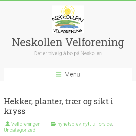
Skip
to
content
Neskollen Velforening
Det er trivelig å bo på Neskollen
Menu
Hekker, planter, trær og sikt i
kryss
Velforeningen
nyhetsbrev
,
nytt-til-forside
,
Uncategorized