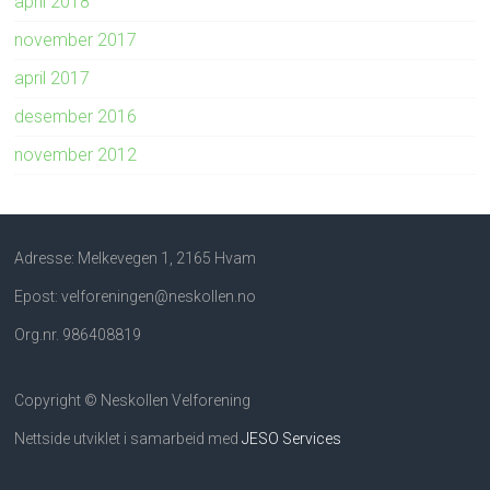
april 2018
november 2017
april 2017
desember 2016
november 2012
Adresse: Melkevegen 1, 2165 Hvam
Epost: velforeningen@neskollen.no
Org.nr. 986408819
Copyright © Neskollen Velforening
Nettside utviklet i samarbeid med
JESO Services