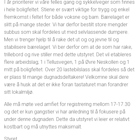
I år prioriterer vi våre felles gang og sykkelveger som finnes
i hele boligfeltet. Stiene er svært viktige for trygg og enkel
fremkomst i feltet for både voksne og barn. Bærelaget er
slitt på mange steder. Vi har derfor bestilt store mengder
subbus som skal fordeles ut med selvlassende dumpere.
Men vi trenger hjelp til å rake det ut og og jevne til og
stabilisere bærelaget. Vi ber derfor om at de som har rake,
trillebord og rive stiller med dette utstyret. Det vil etableres
flere arbeidslag; 1 i Tellusvegen, 1 på Øvre Neskollen og 1
mitt på boligfeltet. Over 20 lastebilslass skal fordeles så det
er plass til mange dugnadsdeltakere! Velkomne skal dere
være å husk at det er ikke foran tastaturet man forandrer
sitt lokalmiljø.
Alle må møte ved amfiet for registrering mellom 17-17.30
og det er kun gangstier vi har anledning til å fokusere på
under denne dugnaden. Dette da utstyret vi leier er relativt
kostbart og må utnyttes maksimalt.
Styret