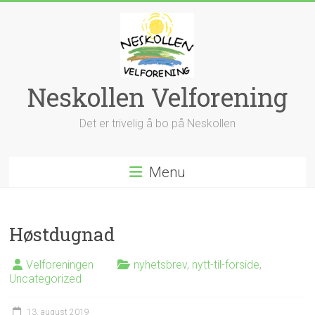
Skip
to
content
Neskollen Velforening
Det er trivelig å bo på Neskollen
Menu
Høstdugnad
Velforeningen
nyhetsbrev
,
nytt-til-forside
,
Uncategorized
13. august 2019