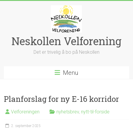
Skip
to
content
Neskollen Velforening
Det er trivelig å bo på Neskollen
Menu
Planforslag for ny E-16 korridor
Velforeningen
nyhetsbrev
,
nytt-til-forside
2. september 2025