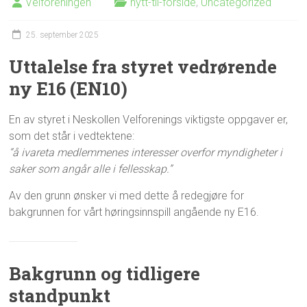
Velforeningen
nytt-til-forside
,
Uncategorized
25. september 2025
Uttalelse fra styret vedrørende
ny E16 (EN10)
En av styret i Neskollen Velforenings viktigste oppgaver er,
som det står i vedtektene:
“å ivareta medlemmenes interesser overfor myndigheter i
saker som angår alle i fellesskap.”
Av den grunn ønsker vi med dette å redegjøre for
bakgrunnen for vårt høringsinnspill angående ny E16.
Bakgrunn og tidligere
standpunkt