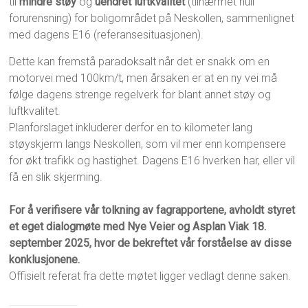
til
mindre støy
og
uendret luftkvalitet
(tilnærmet null
forurensning) for boligområdet på Neskollen, sammenlignet
med dagens E16 (referansesituasjonen).
Dette kan fremstå paradoksalt når det er snakk om en
motorvei med 100km/t, men årsaken er at en ny vei må
følge dagens strenge regelverk for blant annet støy og
luftkvalitet.
Planforslaget inkluderer derfor en to kilometer lang
støyskjerm langs Neskollen, som vil mer enn kompensere
for økt trafikk og hastighet. Dagens E16 hverken har, eller vil
få en slik skjerming.
For å verifisere vår tolkning av fagrapportene, avholdt styret
et eget dialogmøte med Nye Veier og Asplan Viak 18.
september 2025, hvor de bekreftet vår forståelse av disse
konklusjonene.
Offisielt referat fra dette møtet ligger vedlagt denne saken.