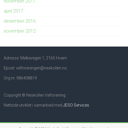
november 2017
april 2017
desember 2016
november 2012
Adresse: Melkevegen 1, 2165 Hvam
Epost: velforeningen@neskollen.no
Org.nr. 986408819
Copyright © Neskollen Velforening
Nettside utviklet i samarbeid med
JESO Services