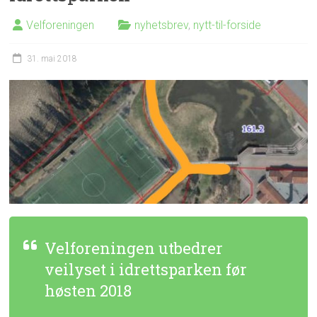
Velforeningen
nyhetsbrev
,
nytt-til-forside
31. mai 2018
Velforeningen utbedrer
veilyset i idrettsparken før
høsten 2018