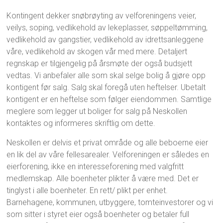
Kontingent dekker snøbrøyting av velforeningens veier,
veilys, soping, vedlikehold av lekeplasser, søppeltømming,
vedlikehold av gangstier, vedlikehold av idrettsanleggene
våre, vedlikehold av skogen vår med mere. Detaljert
regnskap er tilgjengelig på årsmøte der også budsjett
vedtas. Vi anbefaler alle som skal selge bolig å gjøre opp
kontigent før salg. Salg skal foregå uten heftelser. Ubetalt
kontigent er en heftelse som følger eiendommen. Samtlige
meglere som legger ut boliger for salg på Neskollen
kontaktes og informeres skriftlig om dette.
Neskollen er delvis et privat område og alle beboerne eier
en lik del av våre fellesarealer. Velforeningen er således en
eierforening, ikke en interesseforening med valgfritt
medlemskap. Alle boenheter plikter å være med. Det er
tinglyst i alle boenheter. En rett/ plikt per enhet.
Barnehagene, kommunen, utbyggere, tomteinvestorer og vi
som sitter i styret eier også boenheter og betaler full