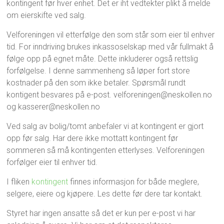
kontingent før hver enhet. Det er iht vedtekter plikt å melde
om eierskifte ved salg.
Velforeningen vil etterfølge den som står som eier til enhver
tid. For inndriving brukes inkassoselskap med vår fullmakt å
følge opp på egnet måte. Dette inkluderer også rettslig
forfølgelse. I denne sammenheng så løper fort store
kostnader på den som ikke betaler. Spørsmål rundt
kontigent besvares på e-post. velforeningen@neskollen.no
og kasserer@neskollen.no
Ved salg av bolig/tomt anbefaler vi at kontingent er gjort
opp før salg. Har dere ikke mottatt kontingent før
sommeren så må kontingenten etterlyses. Velforeningen
forfølger eier til enhver tid.
I fliken
kontingent
finnes informasjon for både meglere,
selgere, eiere og kjøpere. Les dette før dere tar kontakt.
Styret har ingen ansatte så det er kun per e-post vi har