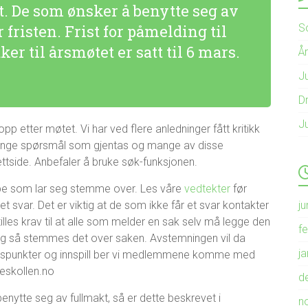
t. De som ønsker å benytte seg av
S
r fristen. Frist for påmelding til
er til årsmøtet er satt til 6 mars.
Å
Ju
Dr
J
pp etter møtet. Vi har ved flere anledninger fått kritikk
r mange spørsmål som gjentas og mange av disse
ttside. Anbefaler å bruke søk-funksjonen.
pe som lar seg stemme over. Les våre
vedtekter
før
ju
t svar. Det er viktig at de som ikke får et svar kontakter
tilles krav til at alle som melder en sak selv må legge den
f
 og så stemmes det over saken. Avstemningen vil da
j
nspunkter og innspill ber vi medlemmene komme med
eskollen.no
d
tte seg av fullmakt, så er dette beskrevet i
n