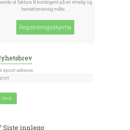
sende ut faktura til kontingent på en rimelig og
hensiktsmessig måte....
Registreringsskjema
yhetsbrev
in epost-adresse:
Siste innlegg