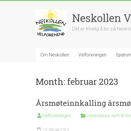
Skip
to
Neskollen V
content
Det er trivelig å bo på Nesko
Om Neskollen
Velforeningen
Spørsm
Month:
februar 2023
Årsmøteinnkalling årsmøt
Velforeningen
nyhetsbrev
,
nytt-til-fo
13. februar 2023