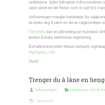
vedtektene. Siden fullmakter må kontrolleres 
være sendt inn før fristen, som er satt til 6 m
Velforeningen mangler kandidater for valgkomi
du tenke deg å være en del av valgkomiteen så
Påmelding
kun en påmelding per husstand. Det
ønsker å bruke elektronisk registrering.
Årsmøtedokumenter inklusiv budsjett, regnska
tilgjengelig. LINK
Styret
Trenger du å låne en heng
Velforeningen
nyhetsbrev
,
nytt-til-fo
1. februar 2023