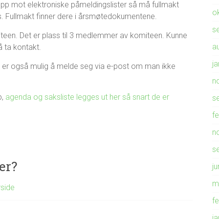
opp mot elektroniske påmeldingslister så må fullmakt
o
ars. Fullmakt finner dere i årsmøtedokumentene.
s
teen. Det er plass til 3 medlemmer av komiteen. Kunne
a
 ta kontakt.
j
 er også mulig å melde seg via e-post om man ikke
n
p,
agenda og saksliste legges ut her så snart de er
s
f
n
s
er?
ju
m
rside
f
j