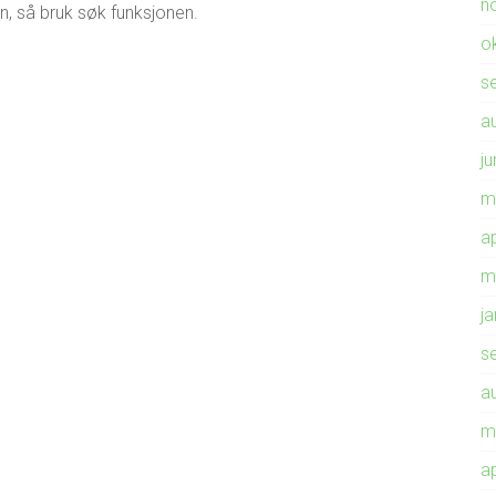
n
n, så bruk søk funksjonen.
o
s
a
ju
m
ap
m
j
s
a
m
ap