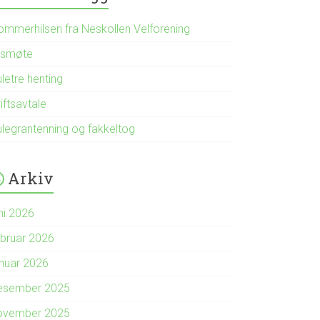
ommerhilsen fra Neskollen Velforening
rsmøte
letre henting
iftsavtale
ulegrantenning og fakkeltog
Arkiv
ni 2026
ebruar 2026
anuar 2026
esember 2025
ovember 2025