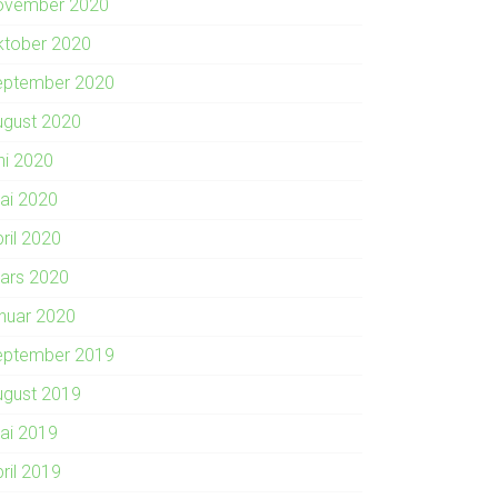
ovember 2020
ktober 2020
eptember 2020
ugust 2020
ni 2020
ai 2020
ril 2020
ars 2020
anuar 2020
eptember 2019
ugust 2019
ai 2019
ril 2019