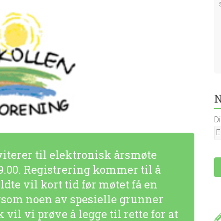
N
D
iterer til elektronisk årsmøte
9.00. Registrering kommer til å
dte vil kort tid før møtet få en
rsom noen av spesielle grunner
vil vi prøve å legge til rette for at