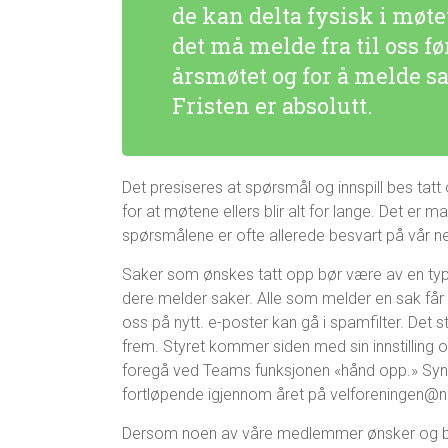
de kan delta fysisk i møte
det må melde fra til oss fø
årsmøtet og for å melde sak
Fristen er absolutt.
Det presiseres at spørsmål og innspill bes tatt o
for at møtene ellers blir alt for lange. Det e
spørsmålene er ofte allerede besvart på vår ne
Saker som ønskes tatt opp bør være av en ty
dere melder saker. Alle som melder en sak får e
oss på nytt. e-poster kan gå i spamfilter. Det s
frem. Styret kommer siden med sin innstilling
foregå ved Teams funksjonen «hånd opp.» Sy
fortløpende igjennom året på velforeningen@n
Dersom noen av våre medlemmer ønsker og beny