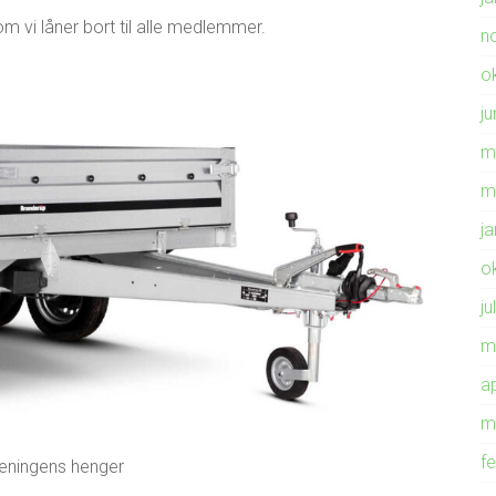
m vi låner bort til alle medlemmer.
n
o
ju
m
m
j
o
ju
m
ap
m
f
reningens henger