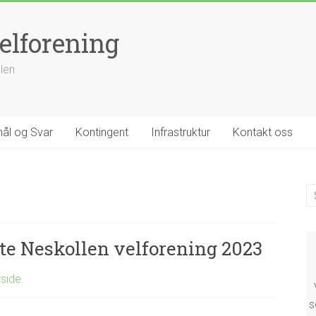
elforening
llen
ål og Svar
Kontingent
Infrastruktur
Kontakt oss
e Neskollen velforening 2023
rside
s