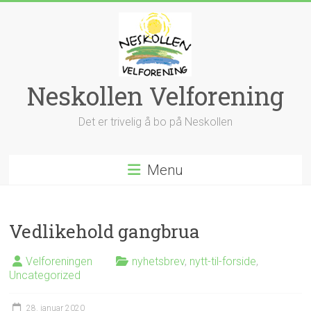
Skip
to
content
Neskollen Velforening
Det er trivelig å bo på Neskollen
Menu
Vedlikehold gangbrua
Velforeningen
nyhetsbrev
,
nytt-til-forside
,
Uncategorized
28. januar 2020