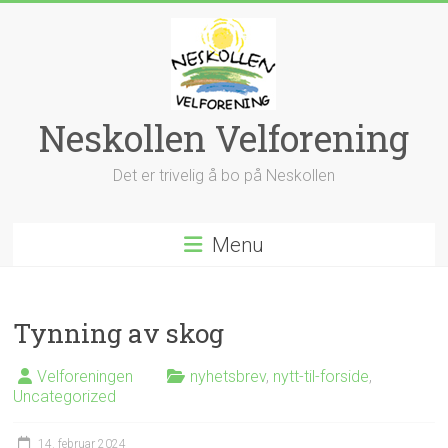
Skip
to
content
Neskollen Velforening
Det er trivelig å bo på Neskollen
Menu
Tynning av skog
Velforeningen
nyhetsbrev
,
nytt-til-forside
,
Uncategorized
14. februar 2024