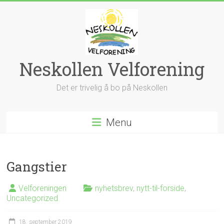
Skip
to
content
Neskollen Velforening
Det er trivelig å bo på Neskollen
Menu
Gangstier
Velforeningen
nyhetsbrev
,
nytt-til-forside
,
Uncategorized
18. september 2019