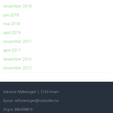
november 2018
juni 2018
mai 2018
april 2018
november 2017
april 2017
desember 2016
november 2012
Adresse: Melkevegen 1, 2165 Hvam
Epost: velforeningen@neskollen.no
Org.nr. 986408819