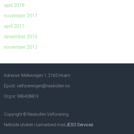
april 2018
november 2017
april 2017
desember 2016
november 2012
Adresse: Melkevegen 1, 2165 Hvam
Epost: velforeningen@neskollen.no
Org.nr. 986408819
Copyright © Neskollen Velforening
Nettside utviklet i samarbeid med
JESO Services