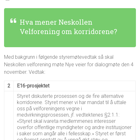
Hva mener Neskollen
Velforening om korridorene?
Med bakgrunn i følgende styremøtevedtak så skal
Neskollen velforening møte Nye veier for dialogmøte den 4
november. Vedtak:
2
E16-prosjektet
Styret diskuterte prosessen og de fire alternative
korridorene. Styret mener vi har mandat til å uttale
oss på velforeningens vegne i
medvirkningsprosessen, jf. vedtektenes §2.1.1:
«Styret skal ivareta medlemmenes interesser
overfor offentlige myndigheter og andre institusjoner
i saker som angår alle i fellesskap.» Styret er først
og fremst opptatt av å unngå økt støy og