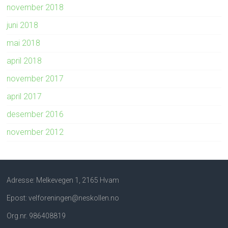
november 2018
juni 2018
mai 2018
april 2018
november 2017
april 2017
desember 2016
november 2012
Adresse: Melkevegen 1, 2165 Hvam
Epost: velforeningen@neskollen.no
Org.nr. 986408819