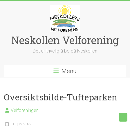
Skip
to
content
Neskollen Velforening
Det er trivelig å bo på Neskollen
Menu
Oversiktsbilde-Tufteparken
Velforeningen
10. juni 2022