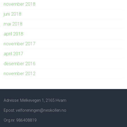
november 2018
juni 2018
mai 2018
april 2018
november 2017
april 2017
desember 2016
november 2012
Adresse: Melkevegen 1, 2165 Hvam
Epost: velforeningen@neskollen.no
Org.nr. 986408819