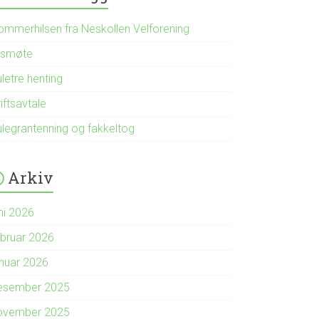
ommerhilsen fra Neskollen Velforening
rsmøte
letre henting
iftsavtale
ulegrantenning og fakkeltog
Arkiv
ni 2026
ebruar 2026
anuar 2026
esember 2025
ovember 2025