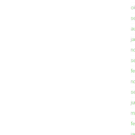
o
s
a
j
n
s
f
n
s
ju
m
f
j