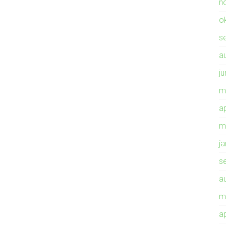
n
o
s
a
ju
m
ap
m
j
s
a
m
ap