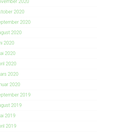
ovember 2020
ktober 2020
eptember 2020
ugust 2020
ni 2020
ai 2020
ril 2020
ars 2020
anuar 2020
eptember 2019
ugust 2019
ai 2019
ril 2019