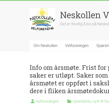
Skip
to
Neskollen V
content
Det er trivelig å bo på Nesko
Om Neskollen
Velforeningen
Spørsm
Info om årsmøte. Frist fo
saker er utløpt. Saker som
årsmøtet er oppført i saks
dere i fliken årsmøtedoku
Velforeningen
nyhetsbrev
,
nytt-til-fo