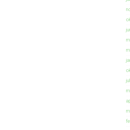
n
o
ju
m
m
j
o
ju
m
ap
m
f