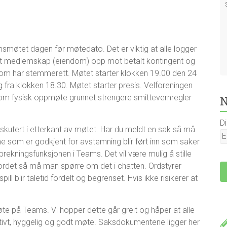
eamsmøtet dagen før møtedato. Det er viktig at alle logger
ollert medlemskap (eiendom) opp mot betalt kontingent og
som har stemmerett. Møtet starter klokken 19.00 den 24
 fra klokken 18.30. Møtet starter presis. Velforeningen
om fysisk oppmøte grunnet strengere smittevernregler
N
D
diskutert i etterkant av møtet. Har du meldt en sak så må
 som er godkjent for avstemning blir ført inn som saker
prekningsfunksjonen i Teams. Det vil være mulig å stille
å ordet så må man spørre om det i chatten. Ordstyrer
 blir taletid fordelt og begrenset. Hvis ikke risikerer at
te på Teams. Vi hopper dette går greit og håper at alle
uktivt, hyggelig og godt møte. Saksdokumentene ligger her