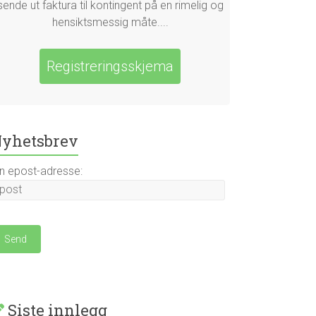
sende ut faktura til kontingent på en rimelig og
hensiktsmessig måte....
Registreringsskjema
yhetsbrev
in epost-adresse:
Siste innlegg