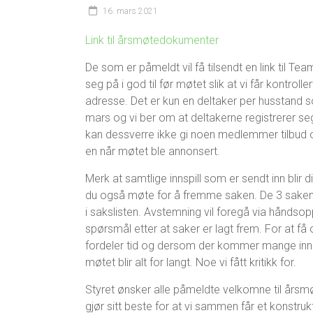
16. mars 2021
Link til årsmøtedokumenter
De som er påmeldt vil få tilsendt en link til T
seg på i god til før møtet slik at vi får kontr
adresse. Det er kun en deltaker per husstand 
mars og vi ber om at deltakerne registrerer seg
kan dessverre ikke gi noen medlemmer tilbud 
en når møtet ble annonsert.
Merk at samtlige innspill som er sendt inn blir 
du også møte for å fremme saken. De 3 sakene
i sakslisten. Avstemning vil foregå via håndsop
spørsmål etter at saker er lagt frem. For at f
fordeler tid og dersom der kommer mange innspill
møtet blir alt for langt. Noe vi fått kritikk for.
Styret ønsker alle påmeldte velkomne til årsmø
gjør sitt beste for at vi sammen får et konstr