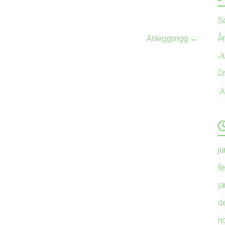
S
Å
Anleggsrigg
→
Ju
Dr
J
ju
f
j
d
n