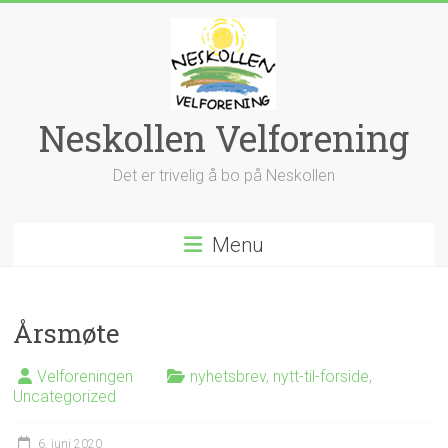
Skip
to
content
Neskollen Velforening
Det er trivelig å bo på Neskollen
Menu
Årsmøte
Velforeningen
nyhetsbrev
,
nytt-til-forside
,
Uncategorized
6. juni 2020