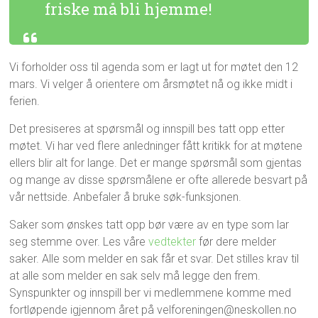
friske må bli hjemme!
Vi forholder oss til agenda som er lagt ut for møtet den 12
mars. Vi velger å orientere om årsmøtet nå og ikke midt i
ferien.
Det presiseres at spørsmål og innspill bes tatt opp etter
møtet. Vi har ved flere anledninger fått kritikk for at møtene
ellers blir alt for lange. Det er mange spørsmål som gjentas
og mange av disse spørsmålene er ofte allerede besvart på
vår nettside. Anbefaler å bruke søk-funksjonen.
Saker som ønskes tatt opp bør være av en type som lar
seg stemme over. Les våre
vedtekter
før dere melder
saker. Alle som melder en sak får et svar. Det stilles krav til
at alle som melder en sak selv må legge den frem.
Synspunkter og innspill ber vi medlemmene komme med
fortløpende igjennom året på velforeningen@neskollen.no