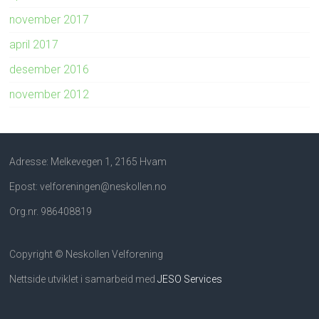
november 2017
april 2017
desember 2016
november 2012
Adresse: Melkevegen 1, 2165 Hvam
Epost: velforeningen@neskollen.no
Org.nr. 986408819
Copyright © Neskollen Velforening
Nettside utviklet i samarbeid med
JESO Services