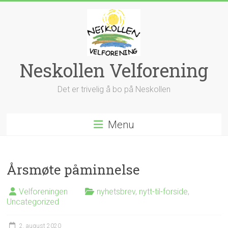
Skip
to
content
Neskollen Velforening
Det er trivelig å bo på Neskollen
Menu
Årsmøte påminnelse
Velforeningen
nyhetsbrev
,
nytt-til-forside
,
Uncategorized
2. august 2020