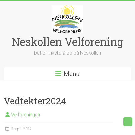
Skip
to
content
Neskollen Velforening
Det er trivelig å bo på Neskollen
Menu
Vedtekter2024
Velforeningen
2. april 2024