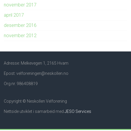
november 2017
april 2017
desember 2016
november 2012
Adresse: Melkevegen 1, 2165 Hvam
Epost: velforeningen@neskollen.no
Org.nr. 986408819
Copyright © Neskollen Velforening
Nettside utviklet i samarbeid med
JESO Services