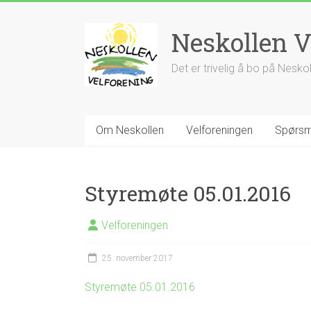
Skip
to
Neskollen V
content
Det er trivelig å bo på Nesko
Om Neskollen
Velforeningen
Spørsm
Styremøte 05.01.2016
Velforeningen
25. november 2017
Styremøte 05.01.2016