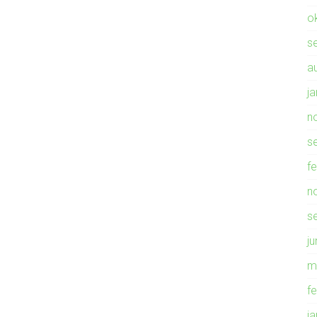
o
s
a
j
n
s
f
n
s
ju
m
f
j