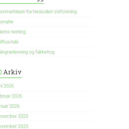
ommerhilsen fra Neskollen Velforening
rsmøte
letre henting
iftsavtale
ulegrantenning og fakkeltog
Arkiv
ni 2026
ebruar 2026
anuar 2026
esember 2025
ovember 2025