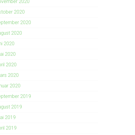
ovember 2020
ktober 2020
eptember 2020
ugust 2020
ni 2020
ai 2020
ril 2020
ars 2020
anuar 2020
eptember 2019
ugust 2019
ai 2019
ril 2019