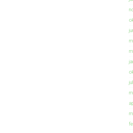
n
o
ju
m
m
j
o
ju
m
ap
m
f