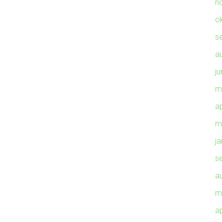
n
o
s
a
ju
m
ap
m
j
s
a
m
ap