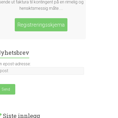
sende ut faktura til kontingent på en rimelig og
hensiktsmessig måte....
Registreringsskjema
yhetsbrev
in epost-adresse:
Siste innlegg