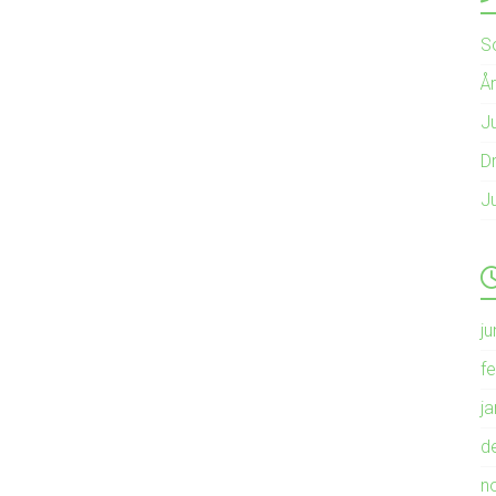
S
Å
Ju
Dr
J
ju
f
j
d
n