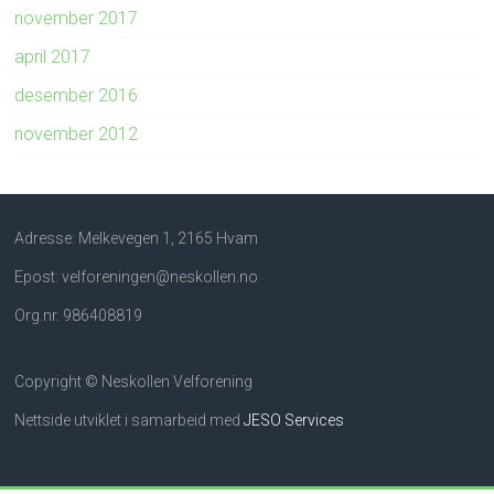
november 2017
april 2017
desember 2016
november 2012
Adresse: Melkevegen 1, 2165 Hvam
Epost: velforeningen@neskollen.no
Org.nr. 986408819
Copyright © Neskollen Velforening
Nettside utviklet i samarbeid med
JESO Services