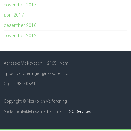
november 2017
april 2017
desember 2016
november 2012
Adresse: Melkevegen 1, 2165 Hvam
Epost: velforeningen@neskollen.no
Org.nr. 986408819
Copyright © Neskollen Velforening
Nettside utviklet i samarbeid med
JESO Services