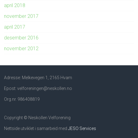
april 2018
november 2017
april 2017
desember 2016
november 2012
Adresse: Melkevegen 1, 2165 Hvam
Epost: velforeningen@neskollen.no
Org.nr. 986408819
Copyright © Neskollen Velforening
Nettside utviklet i samarbeid med
JESO Services