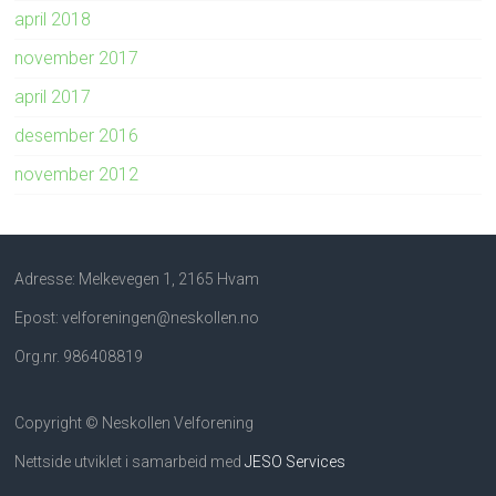
april 2018
november 2017
april 2017
desember 2016
november 2012
Adresse: Melkevegen 1, 2165 Hvam
Epost: velforeningen@neskollen.no
Org.nr. 986408819
Copyright © Neskollen Velforening
Nettside utviklet i samarbeid med
JESO Services