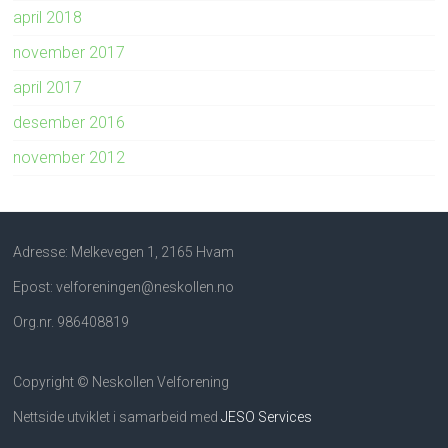
april 2018
november 2017
april 2017
desember 2016
november 2012
Adresse: Melkevegen 1, 2165 Hvam
Epost: velforeningen@neskollen.no
Org.nr. 986408819
Copyright © Neskollen Velforening
Nettside utviklet i samarbeid med
JESO Services