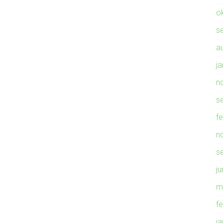
o
s
a
j
n
s
f
n
s
ju
m
f
j