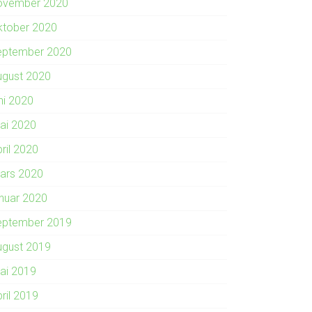
ovember 2020
ktober 2020
eptember 2020
ugust 2020
ni 2020
ai 2020
ril 2020
ars 2020
anuar 2020
eptember 2019
ugust 2019
ai 2019
ril 2019