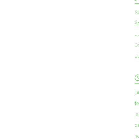
S
Å
Ju
Dr
J
ju
f
j
d
n