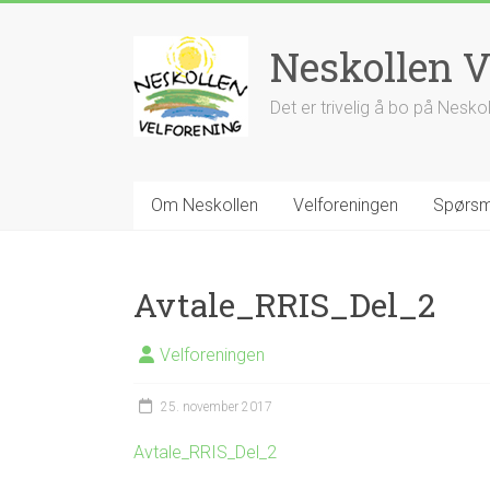
Skip
to
Neskollen V
content
Det er trivelig å bo på Nesko
Om Neskollen
Velforeningen
Spørsm
Avtale_RRIS_Del_2
Velforeningen
25. november 2017
Avtale_RRIS_Del_2