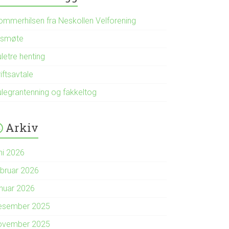
ommerhilsen fra Neskollen Velforening
rsmøte
letre henting
iftsavtale
ulegrantenning og fakkeltog
Arkiv
ni 2026
ebruar 2026
anuar 2026
esember 2025
ovember 2025