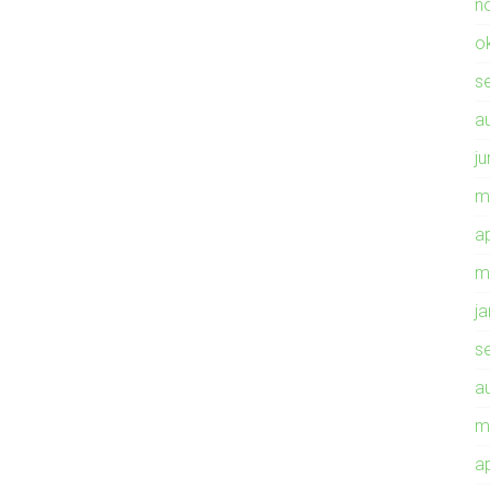
n
o
s
a
ju
m
ap
m
j
s
a
m
ap