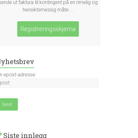
sende ut faktura til kontingent på en rimelig og
hensiktsmessig måte....
Registreringsskjema
yhetsbrev
in epost-adresse:
Siste innlegg