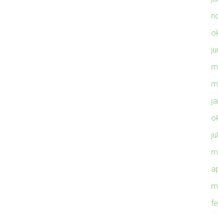
n
o
ju
m
m
j
o
ju
m
ap
m
f