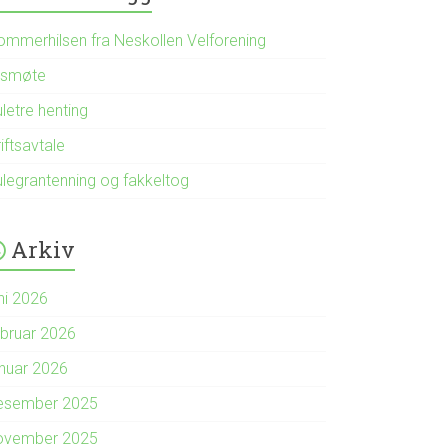
ommerhilsen fra Neskollen Velforening
rsmøte
letre henting
iftsavtale
ulegrantenning og fakkeltog
Arkiv
ni 2026
ebruar 2026
anuar 2026
esember 2025
ovember 2025