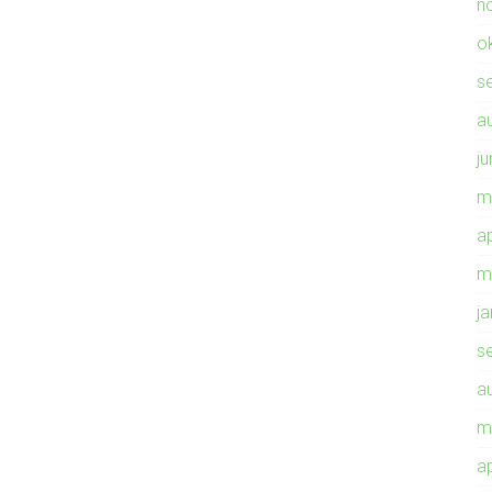
n
o
s
a
ju
m
ap
m
j
s
a
m
ap