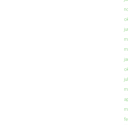
n
o
ju
m
m
j
o
ju
m
ap
m
f