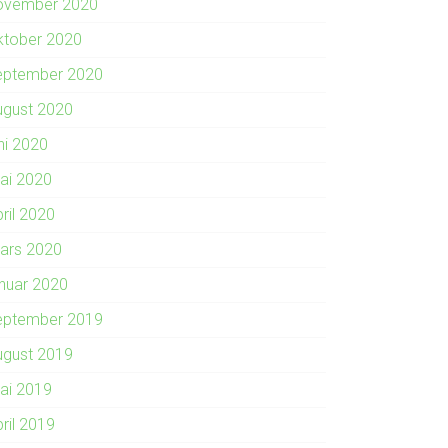
ovember 2020
ktober 2020
eptember 2020
ugust 2020
ni 2020
ai 2020
ril 2020
ars 2020
anuar 2020
eptember 2019
ugust 2019
ai 2019
ril 2019