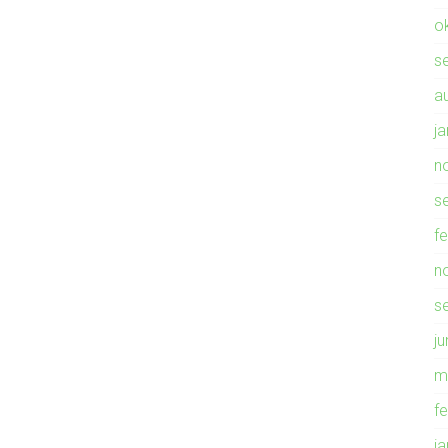
o
s
a
j
n
s
f
n
s
ju
m
f
j