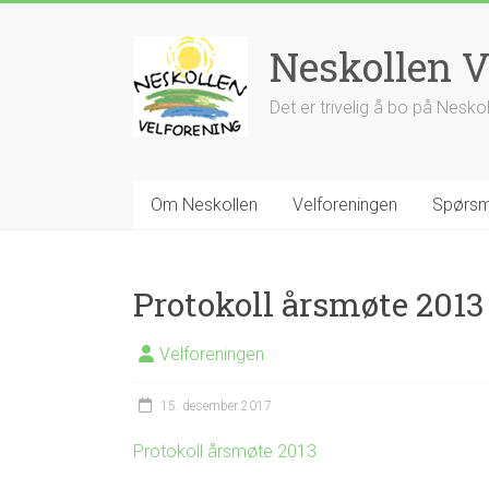
Skip
to
Neskollen V
content
Det er trivelig å bo på Nesko
Om Neskollen
Velforeningen
Spørsm
Protokoll årsmøte 2013
Velforeningen
15. desember 2017
Protokoll årsmøte 2013