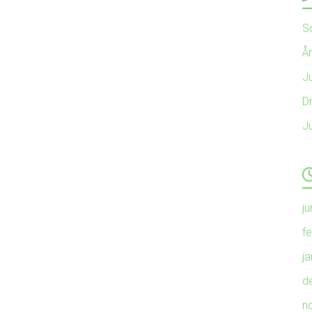
S
Å
Ju
Dr
J
ju
f
j
d
n