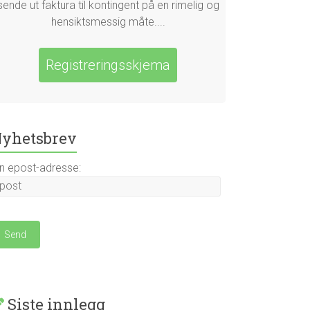
sende ut faktura til kontingent på en rimelig og
hensiktsmessig måte....
Registreringsskjema
yhetsbrev
in epost-adresse:
Siste innlegg