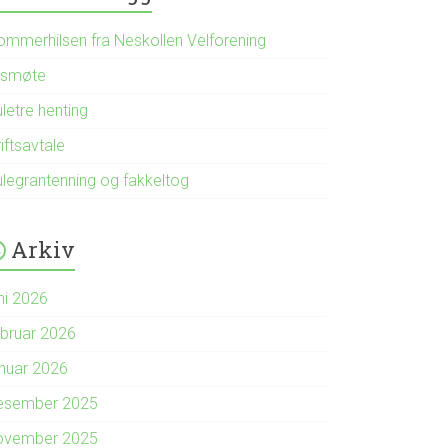
ommerhilsen fra Neskollen Velforening
rsmøte
letre henting
iftsavtale
ulegrantenning og fakkeltog
Arkiv
ni 2026
ebruar 2026
anuar 2026
esember 2025
ovember 2025