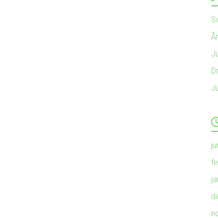
S
Å
Ju
Dr
J
ju
f
j
d
n