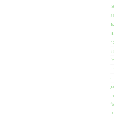
o
s
a
j
n
s
f
n
s
ju
m
f
j