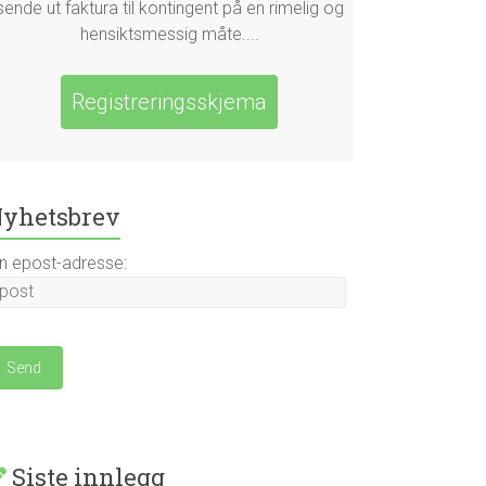
sende ut faktura til kontingent på en rimelig og
hensiktsmessig måte....
Registreringsskjema
yhetsbrev
in epost-adresse:
Siste innlegg