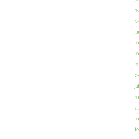
n
o
ju
m
m
j
o
ju
m
ap
m
f