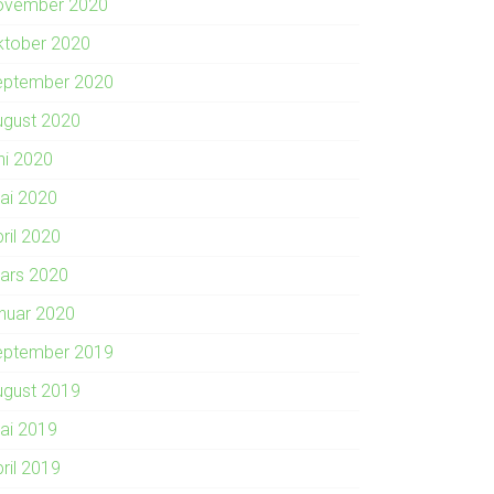
ovember 2020
ktober 2020
eptember 2020
ugust 2020
ni 2020
ai 2020
ril 2020
ars 2020
anuar 2020
eptember 2019
ugust 2019
ai 2019
ril 2019