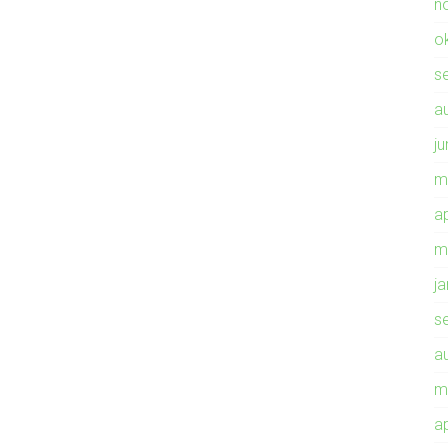
n
o
s
a
ju
m
ap
m
j
s
a
m
ap