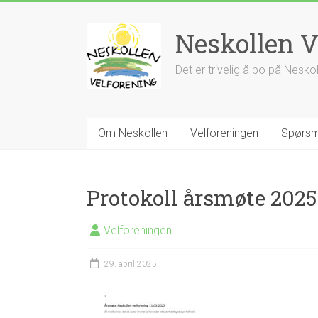
Skip
to
Neskollen V
content
Det er trivelig å bo på Nesko
Om Neskollen
Velforeningen
Spørsm
Protokoll årsmøte 2025
Velforeningen
29. april 2025