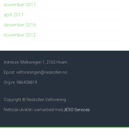
november 2017
april 2017
desember 2016
november 2012
Adresse: Melkevegen 1, 2165 Hvam
Epost: velforeningen@neskollen.no
Org.nr. 986408819
Copyright © Neskollen Velforening
Nettside utviklet i samarbeid med
JESO Services