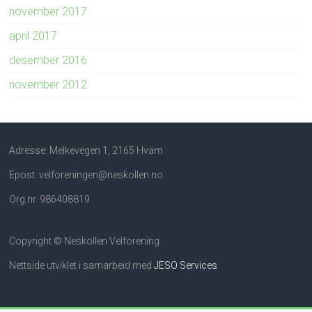
november 2017
april 2017
desember 2016
november 2012
Adresse: Melkevegen 1, 2165 Hvam
Epost: velforeningen@neskollen.no
Org.nr. 986408819
Copyright © Neskollen Velforening
Nettside utviklet i samarbeid med
JESO Services