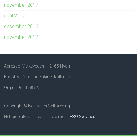
november 2017
april 2017
desember 2016
november 2012
Adresse: Melkevegen 1, 2165 Hvam
Epost: velforeningen@neskollen.no
Org.nr. 986408819
Copyright © Neskollen Velforening
Nettside utviklet i samarbeid med
JESO Services