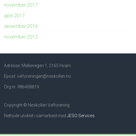
november 2017
april 2017
desember 2016
november 2012
Adresse: Melkevegen 1, 2165 Hvam
Epost: velforeningen@neskollen.no
Org.nr. 986408819
Copyright © Neskollen Velforening
Nettside utviklet i samarbeid med
JESO Services