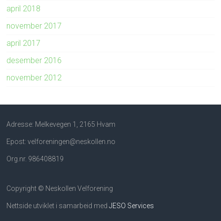
april 2018
november 2017
april 2017
desember 2016
november 2012
Adresse: Melkevegen 1, 2165 Hvam
Epost: velforeningen@neskollen.no
Org.nr. 986408819
Copyright © Neskollen Velforening
Nettside utviklet i samarbeid med
JESO Services