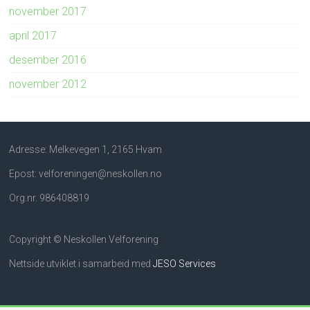
november 2017
april 2017
desember 2016
november 2012
Adresse: Melkevegen 1, 2165 Hvam
Epost: velforeningen@neskollen.no
Org.nr. 986408819
Copyright © Neskollen Velforening
Nettside utviklet i samarbeid med
JESO Services