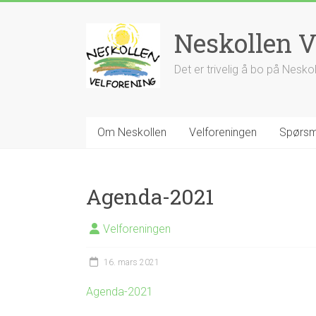
Skip
to
Neskollen V
content
Det er trivelig å bo på Nesko
Om Neskollen
Velforeningen
Spørsm
Agenda-2021
Velforeningen
16. mars 2021
Agenda-2021