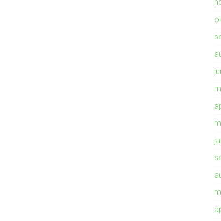
n
o
s
a
ju
m
ap
m
j
s
a
m
ap