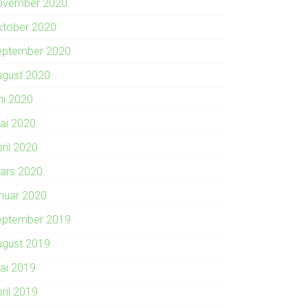
ovember 2020
ktober 2020
eptember 2020
ugust 2020
ni 2020
ai 2020
ril 2020
ars 2020
anuar 2020
eptember 2019
ugust 2019
ai 2019
ril 2019