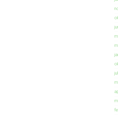
n
o
ju
m
m
j
o
ju
m
ap
m
f