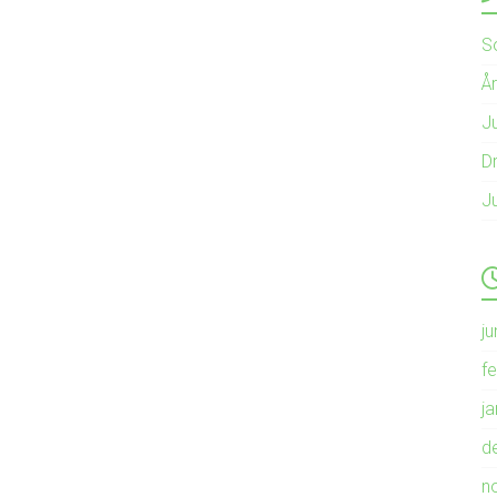
S
Å
Ju
Dr
J
ju
f
j
d
n