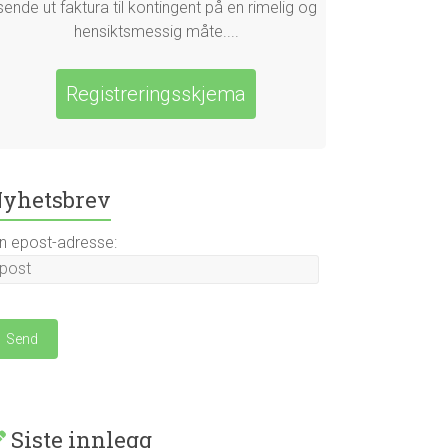
sende ut faktura til kontingent på en rimelig og
hensiktsmessig måte....
Registreringsskjema
yhetsbrev
in epost-adresse:
Siste innlegg