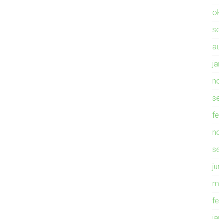
o
s
a
j
n
s
f
n
s
ju
m
f
j