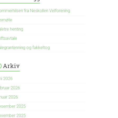
ommerhilsen fra Neskollen Velforening
rsmøte
letre henting
iftsavtale
ulegrantenning og fakkeltog
Arkiv
ni 2026
ebruar 2026
anuar 2026
esember 2025
ovember 2025