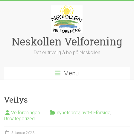
Skip
to
content
Neskollen Velforening
Det er trivelig å bo på Neskollen
Menu
Veilys
Velforeningen
nyhetsbrev
,
nytt-til-forside
,
Uncategorized
5. januar 2023