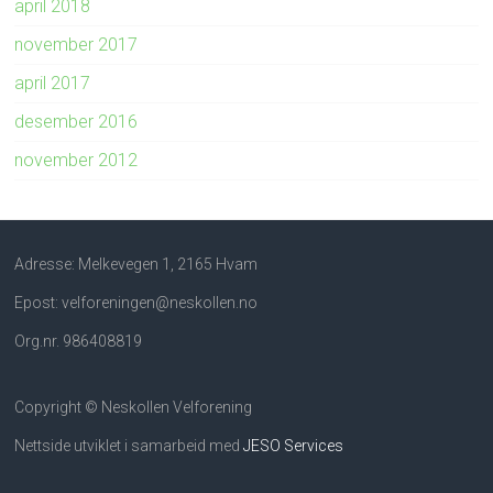
april 2018
november 2017
april 2017
desember 2016
november 2012
Adresse: Melkevegen 1, 2165 Hvam
Epost: velforeningen@neskollen.no
Org.nr. 986408819
Copyright © Neskollen Velforening
Nettside utviklet i samarbeid med
JESO Services