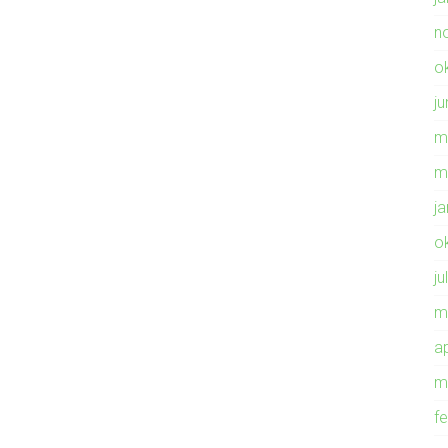
n
o
ju
m
m
j
o
ju
m
ap
m
f