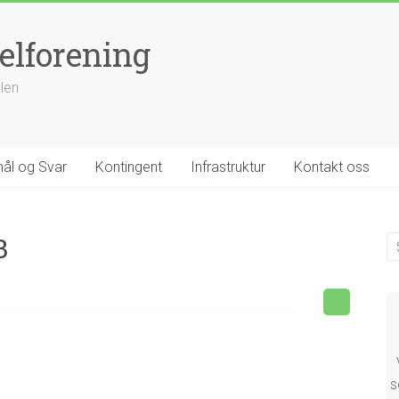
elforening
llen
ål og Svar
Kontingent
Infrastruktur
Kontakt oss
3
s