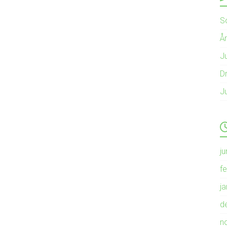
S
Å
Ju
Dr
J
ju
f
j
d
n