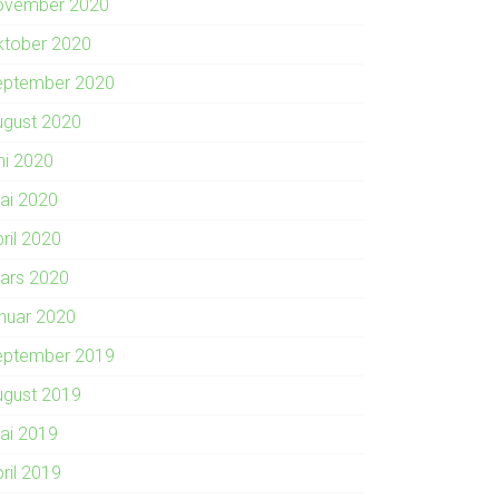
ovember 2020
ktober 2020
eptember 2020
ugust 2020
ni 2020
ai 2020
ril 2020
ars 2020
anuar 2020
eptember 2019
ugust 2019
ai 2019
ril 2019