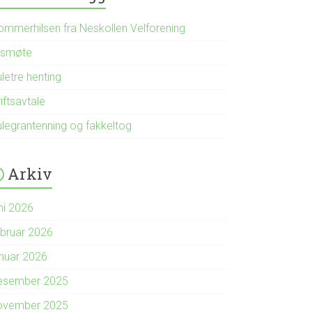
ommerhilsen fra Neskollen Velforening
rsmøte
letre henting
iftsavtale
ulegrantenning og fakkeltog
Arkiv
ni 2026
ebruar 2026
anuar 2026
esember 2025
ovember 2025