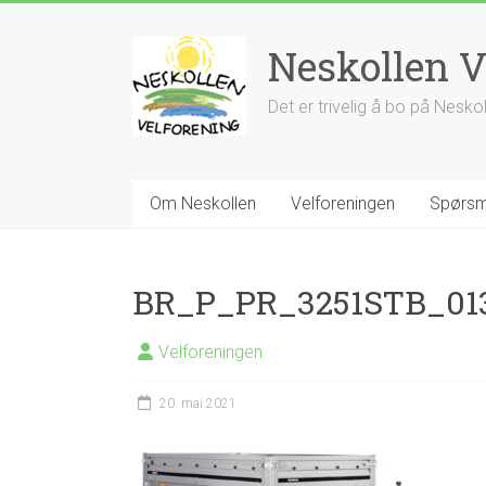
Skip
to
Neskollen V
content
Det er trivelig å bo på Nesko
Om Neskollen
Velforeningen
Spørsm
BR_P_PR_3251STB_01
Velforeningen
20. mai 2021