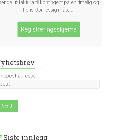
sende ut faktura til kontingent på en rimelig og
hensiktsmessig måte....
Registreringsskjema
yhetsbrev
in epost-adresse:
Siste innlegg