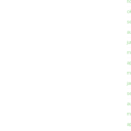
n
o
s
a
ju
m
ap
m
j
s
a
m
ap