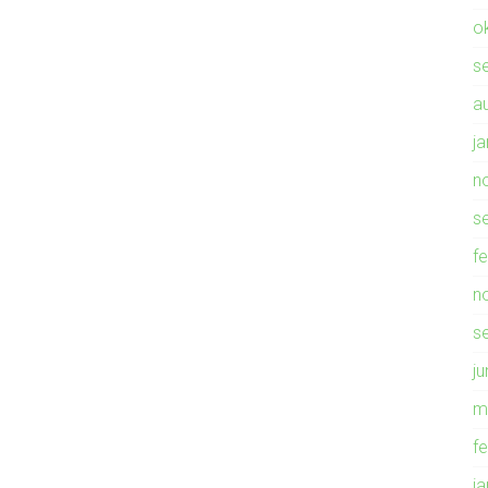
o
s
a
j
n
s
f
n
s
ju
m
f
j