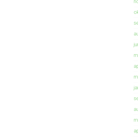
n
o
s
a
ju
m
ap
m
j
s
a
m
ap