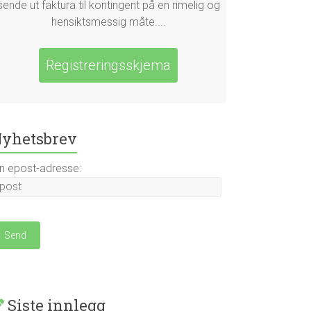
sende ut faktura til kontingent på en rimelig og
hensiktsmessig måte....
Registreringsskjema
yhetsbrev
in epost-adresse:
Siste innlegg