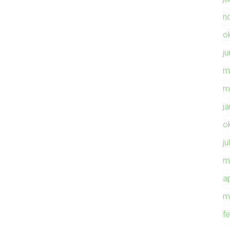
n
o
ju
m
m
j
o
ju
m
ap
m
f