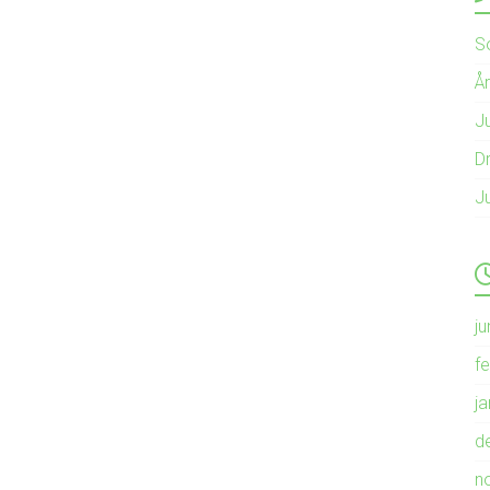
S
Å
Ju
Dr
J
ju
f
j
d
n