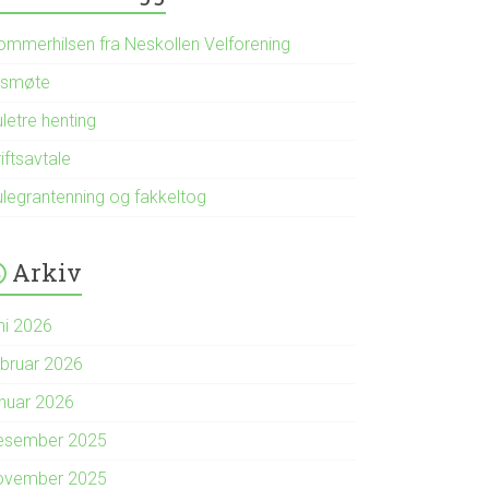
ommerhilsen fra Neskollen Velforening
rsmøte
letre henting
iftsavtale
ulegrantenning og fakkeltog
Arkiv
ni 2026
ebruar 2026
anuar 2026
esember 2025
ovember 2025