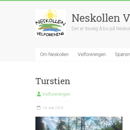
Skip
to
Neskollen V
content
Det er trivelig å bo på Nesko
Om Neskollen
Velforeningen
Spørsm
Turstien
Velforeningen
14. mai 2019