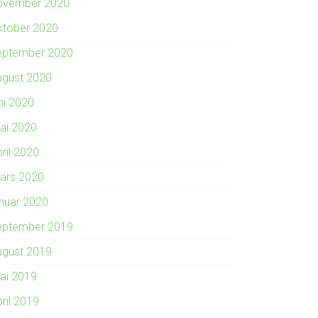
ovember 2020
ktober 2020
eptember 2020
ugust 2020
ni 2020
ai 2020
ril 2020
ars 2020
anuar 2020
eptember 2019
ugust 2019
ai 2019
ril 2019