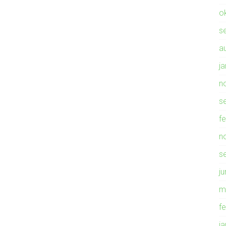
o
s
a
j
n
s
f
n
s
ju
m
f
j