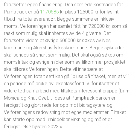
forutsetter egen finansiering. Den samlede kostnaden for
Pumptrack er på
1170585
kr pluss 125000 kr for lys iht
tilbud fra totalleverandør. Begge summene er inklusiv
moms. Velforeningen har samlet fått inn 720000 kr, som så
raskt som mulig skal innhentes av de 4 giverne. Det
forutsette videre at øvrige 600000 kr søkes av Nes
kommune og Akershus fylkeskommune. Begge søknader
skal sendes så snart som mulig. Det skal også søkes om
momsfritak og øvrige midler som ev tilkommer prosjektet
skal tilføres Velforeningen. Dette vil innebære at
Velforeningen totalt sett kan gå i pluss på tiltaket, men at vi i
en periode må bruke av lekeplassfond. Vi forutsetter et
videre tett samarbeid med tiltakets interessent gruppe (Linn-
Monica og Knut-Ove), til dess at Pumptrack parken er
ferdigstilt og gjort rede for opp mot bidragsytere og
Velforeningens redovisning mot egne medlemmer. Tiltaket
kan starte opp med umiddelbar virkning og målet er
ferdigstillelse høsten 2023.»