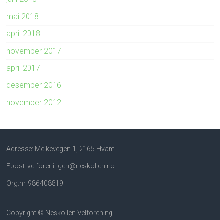
mai 2018
april 2018
november 2017
april 2017
desember 2016
november 2012
Adresse: Melkevegen 1, 2165 Hvam
Epost: velforeningen@neskollen.no
Org.nr. 986408819
Copyright © Neskollen Velforening