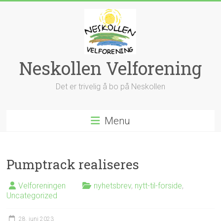
Skip
to
content
Neskollen Velforening
Det er trivelig å bo på Neskollen
Menu
Pumptrack realiseres
Velforeningen
nyhetsbrev
,
nytt-til-forside
,
Uncategorized
28. juni 2023