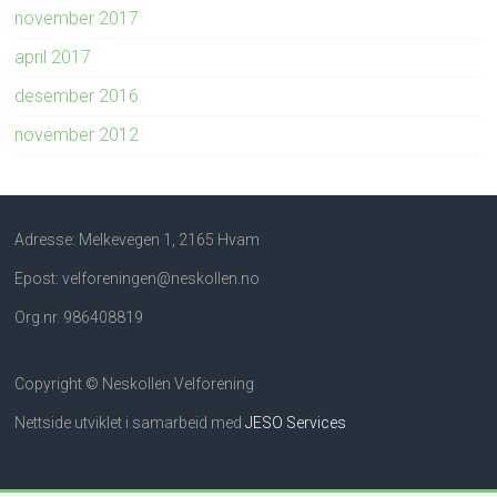
november 2017
april 2017
desember 2016
november 2012
Adresse: Melkevegen 1, 2165 Hvam
Epost: velforeningen@neskollen.no
Org.nr. 986408819
Copyright © Neskollen Velforening
Nettside utviklet i samarbeid med
JESO Services