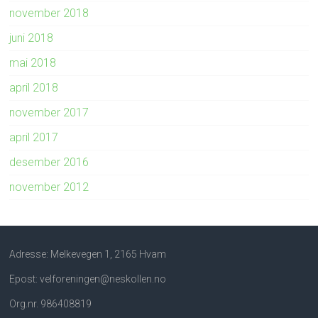
november 2018
juni 2018
mai 2018
april 2018
november 2017
april 2017
desember 2016
november 2012
Adresse: Melkevegen 1, 2165 Hvam
Epost: velforeningen@neskollen.no
Org.nr. 986408819