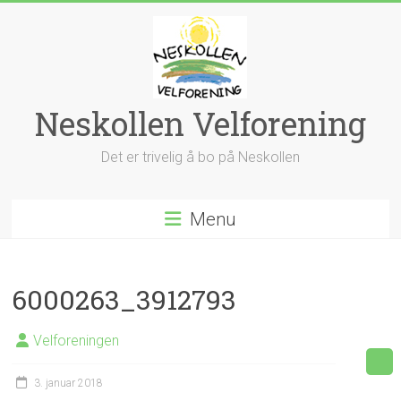
Skip
to
content
Neskollen Velforening
Det er trivelig å bo på Neskollen
Menu
6000263_3912793
Velforeningen
3. januar 2018